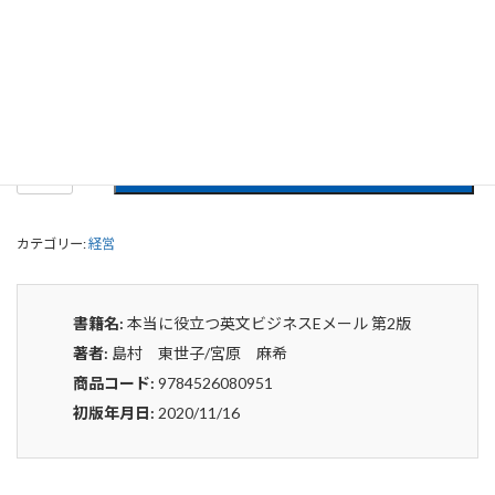
版
0
¥
申込みから4〜5日後の発送となります。
本
貸出リストに追加
当
に
役
カテゴリー:
経営
立
つ
英
文
書籍名:
本当に役立つ英文ビジネスEメール 第2版
ビ
著者:
島村 東世子/宮原 麻希
ジ
ネ
商品コード:
9784526080951
ス
初版年月日:
2020/11/16
E
メ
ー
ル