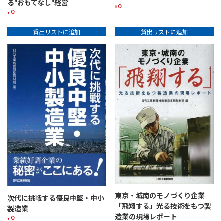
る”おもてなし"経営
0
¥
0
¥
貸出リストに追加
貸出リストに追加
東京・城南のモノづくり企業
次代に挑戦する優良中堅・中小
「飛翔する」光る技術をもつ製
製造業
造業の現場レポート
0
¥