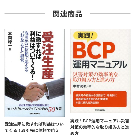
第
2
関連商品
版
個
実践！BCP運用マニュアル災害
受注生産に徹すれば利益はつい
対策の効率的な取り組み方と進
てくる！取引先に信頼で応え
め方