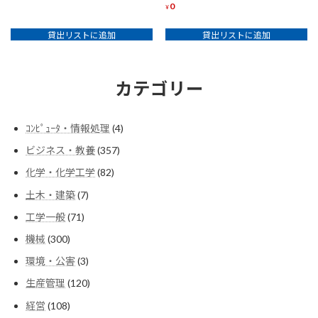
0
¥
貸出リストに追加
貸出リストに追加
カテゴリー
4
ｺﾝﾋﾟｭｰﾀ・情報処理
4
個
357
ビジネス・教養
357
の
個
商
82
化学・化学工学
82
の
品
個
商
7
土木・建築
7
の
品
個
商
71
工学一般
71
の
品
個
商
300
機械
300
の
品
個
商
3
環境・公害
3
の
品
個
商
120
生産管理
120
の
品
個
商
108
経営
108
の
品
個