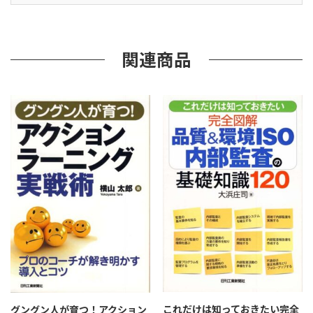
ス・
ス
コ
ア
関連商品
カ
ー
ド
＞
実
践
教
本
個
これだけは知っておきたい完全
グングン人が育つ！アクション