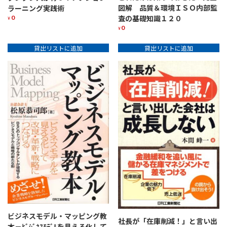
図解 品質＆環境ＩＳＯ内部監
ラーニング実践術
0
査の基礎知識１２０
¥
0
¥
貸出リストに追加
貸出リストに追加
ビジネスモデル・マッピング教
社長が「在庫削減！」と言い出
本－ﾋﾞｼﾞﾈｽﾓﾃﾞﾙを見える化して