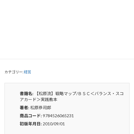
【松原流】戦略マップ/ＢＳＣ＜バラン
ス・スコアカード＞実践教本
0
¥
申込みから4〜5日後の発送となります。
【松
貸出リストに追加
原
流】
戦
カテゴリー:
経営
略
マ
ッ
プ/
書籍名:
【松原流】戦略マップ/ＢＳＣ＜バランス・スコ
Ｂ
アカード＞実践教本
Ｓ
著者:
松原恭司郎
Ｃ
＜
商品コード:
9784526065231
バ
初版年月日:
2010/09/01
ラ
ン