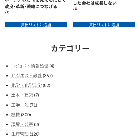
した会社は成長しない
改良･革新･戦略につなげる
0
¥
0
¥
貸出リストに追加
貸出リストに追加
カテゴリー
4
ｺﾝﾋﾟｭｰﾀ・情報処理
4
個
357
ビジネス・教養
357
の
個
商
82
化学・化学工学
82
の
品
個
商
7
土木・建築
7
の
品
個
商
71
工学一般
71
の
品
個
商
300
機械
300
の
品
個
商
3
環境・公害
3
の
品
個
商
120
生産管理
120
の
品
個