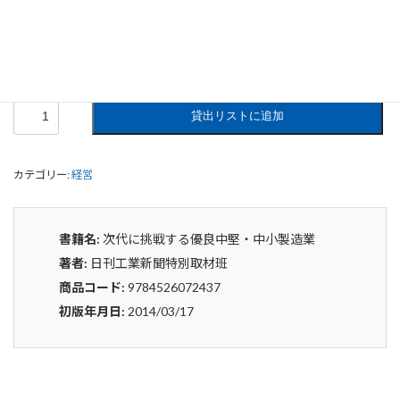
0
¥
申込みから4〜5日後の発送となります。
次
貸出リストに追加
代
に
挑
カテゴリー:
経営
戦
す
る
優
書籍名:
次代に挑戦する優良中堅・中小製造業
良
著者:
日刊工業新聞特別取材班
中
堅・
商品コード:
9784526072437
中
初版年月日:
2014/03/17
小
製
造
業
個