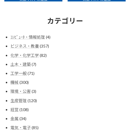
カテゴリー
4
ｺﾝﾋﾟｭｰﾀ・情報処理
4
個
357
ビジネス・教養
357
の
個
商
82
化学・化学工学
82
の
品
個
商
7
土木・建築
7
の
品
個
商
71
工学一般
71
の
品
個
商
300
機械
300
の
品
個
商
3
環境・公害
3
の
品
個
商
120
生産管理
120
の
品
個
商
108
経営
108
の
品
個
商
34
金属
34
の
品
個
商
85
電気・電子
85
の