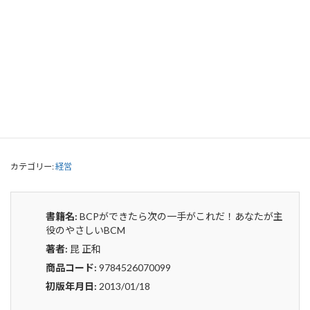
BCPができたら次の一手がこれだ！あ
なたが主役のやさしいBCM
0
¥
申込みから4〜5日後の発送となります。
BCP
貸出リストに追加
が
で
き
た
カテゴリー:
経営
ら
次
の
書籍名:
BCPができたら次の一手がこれだ！あなたが主
一
役のやさしいBCM
手
著者:
昆 正和
が
こ
商品コード:
9784526070099
れ
初版年月日:
2013/01/18
だ！
あ