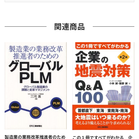
な
た
が
主
関連商品
役
の
や
さ
し
い
BCM
個
製造業の業務改革推進者のため
この１冊ですべてがわかる 企