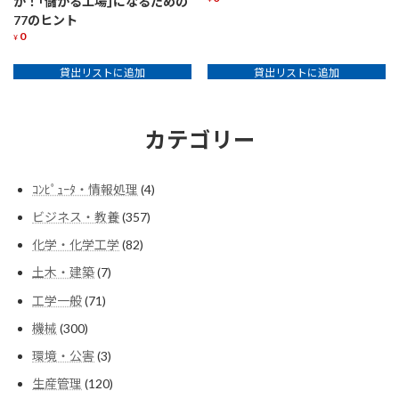
か！｢儲かる工場｣になるための
77のヒント
0
¥
貸出リストに追加
貸出リストに追加
カテゴリー
4
ｺﾝﾋﾟｭｰﾀ・情報処理
4
個
357
ビジネス・教養
357
の
個
商
82
化学・化学工学
82
の
品
個
商
7
土木・建築
7
の
品
個
商
71
工学一般
71
の
品
個
商
300
機械
300
の
品
個
商
3
環境・公害
3
の
品
個
商
120
生産管理
120
の
品
個