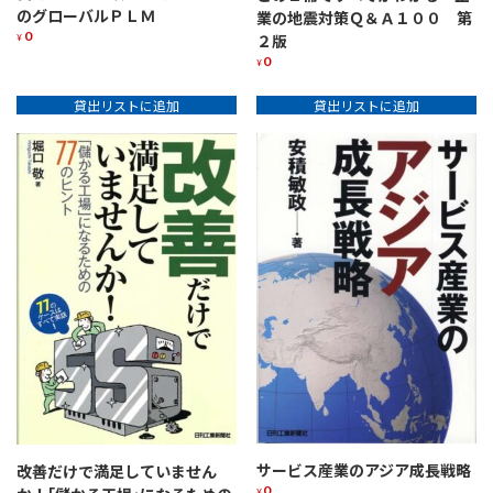
のグローバルＰＬＭ
業の地震対策Ｑ＆Ａ１００ 第
0
２版
¥
0
¥
貸出リストに追加
貸出リストに追加
サービス産業のアジア成長戦略
改善だけで満足していません
0
¥