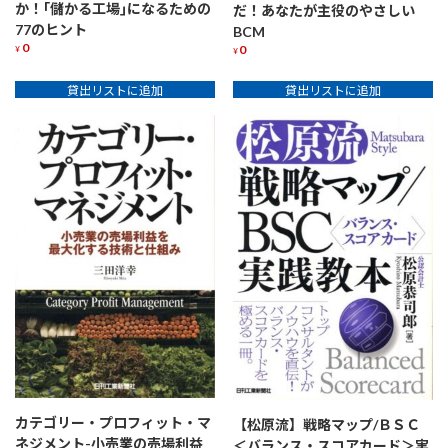
か！｢儲かる工場｣になるための
だ！あなたが主役のやさしい
77のヒント
BCM
0
0
¥
¥
貸出リストに追加
貸出リストに追加
カテゴリー・プロフィット・マ
【松原流】戦略マップ/ＢＳＣ
ネジメント-小売業の売場利益
＜バランス・スコアカード＞実