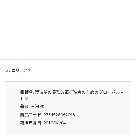
製造業の業務改革推進者のためのグロ
ーバルＰＬＭ
0
¥
申込みから4〜5日後の発送となります。
製
貸出リストに追加
造
業
の
カテゴリー:
経営
業
務
改
革
書籍名:
製造業の業務改革推進者のためのグローバルＰ
推
ＬＭ
進
著者:
三河 進
者
の
商品コード:
9784526069048
た
初版年月日:
2012/06/04
め
の