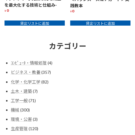
を最大化する技術と仕組み-
践教本
0
0
¥
¥
貸出リストに追加
貸出リストに追加
カテゴリー
4
ｺﾝﾋﾟｭｰﾀ・情報処理
4
個
357
ビジネス・教養
357
の
個
商
82
化学・化学工学
82
の
品
個
商
7
土木・建築
7
の
品
個
商
71
工学一般
71
の
品
個
商
300
機械
300
の
品
個
商
3
環境・公害
3
の
品
個
商
120
生産管理
120
の
品
個