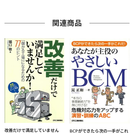
グ
ロ
ー
バ
関連商品
ル
Ｐ
Ｌ
Ｍ
個
改善だけで満足していません
BCPができたら次の一手がこれ