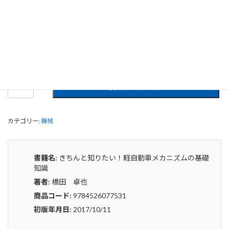
きちんと知りたい！軽自動車メカニズ
ムの基礎知識
0
¥
申込みから4〜5日後の発送となります。
き
貸出リストに追加
ち
ん
と
カテゴリー:
機械
知
り
た
い！
書籍名:
きちんと知りたい！軽自動車メカニズムの基礎
軽
知識
自
著者:
橋田 卓也
動
車
商品コード:
9784526077531
メ
初版年月日:
2017/10/11
カ
ニ