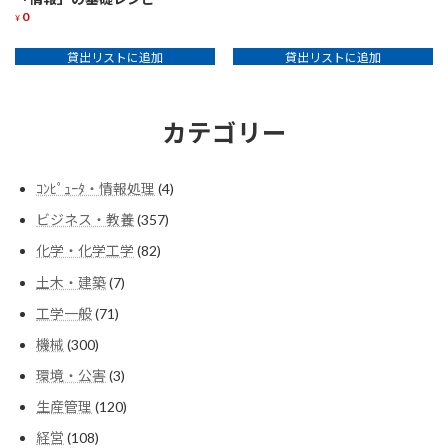
0
¥
貸出リストに追加
貸出リストに追加
カテゴリー
4
ｺﾝﾋﾟｭｰﾀ・情報処理
4
個
357
ビジネス・教養
357
の
個
商
82
化学・化学工学
82
の
品
個
商
7
土木・建築
7
の
品
個
商
71
工学一般
71
の
品
個
商
300
機械
300
の
品
個
商
3
環境・公害
3
の
品
個
商
120
生産管理
120
の
品
個
商
108
経営
108
の