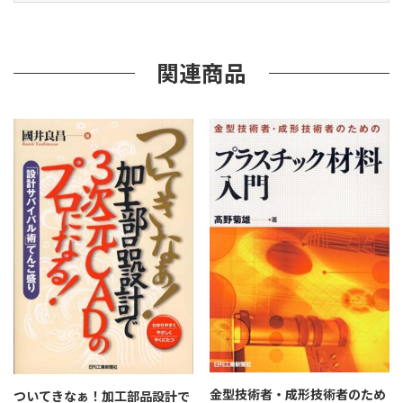
ズ
ム
の
基
関連商品
礎
知
識
個
金型技術者・成形技術者のため
ついてきなぁ！加工部品設計で