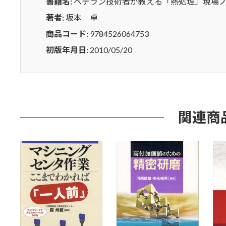
現
書籍名:
ベテラン技術者が教える「熱処理」現場
場
著者:
坂本 卓
ノ
商品コード:
9784526064753
ウ
ハ
初版年月日:
2010/05/20
ウ
９
９
選
個
関連商