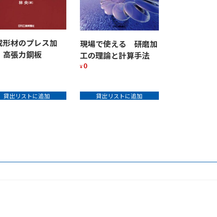
成形材のプレス加
現場で使える 研磨加
 高張力鋼板
工の理論と計算手法
0
¥
貸出リストに追加
貸出リストに追加