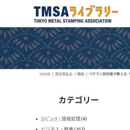
コ
ナ
ン
ビ
テ
ゲ
ン
ー
ツ
シ
へ
ョ
ス
ン
キ
に
ッ
移
プ
動
HOME
貸出申込み
機械
ベテラン技術者が教える
カテゴリー
4
ｺﾝﾋﾟｭｰﾀ・情報処理
4
個
357
ビジネス・教養
357