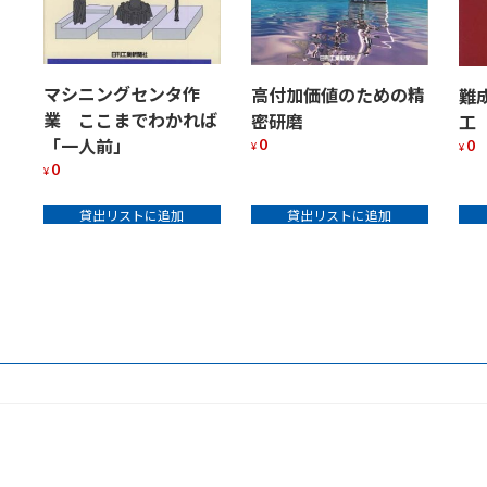
マシニングセンタ作
高付加価値のための精
難
業 ここまでわかれば
密研磨
工
0
0
「一人前」
¥
¥
0
¥
貸出リストに追加
貸出リストに追加