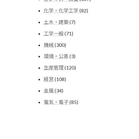
の
個
商
82
化学・化学工学
82
の
品
個
商
7
土木・建築
7
の
品
個
商
71
工学一般
71
の
品
個
商
300
機械
300
の
品
個
商
3
環境・公害
3
の
品
個
商
120
生産管理
120
の
品
個
商
108
経営
108
の
品
個
商
34
金属
34
の
品
個
商
85
電気・電子
85
の
品
個
商
の
品
商
品