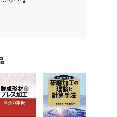
ノウハウ９９選
品