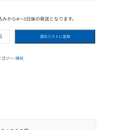
込みから4〜5日後の発送となります。
貸出リストに追加
テゴリー:
機械
熱
」