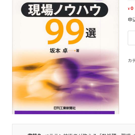
0
¥
申
ベ
テ
ラ
ン
カ
技
術
者
が
教
え
る
「
処
理