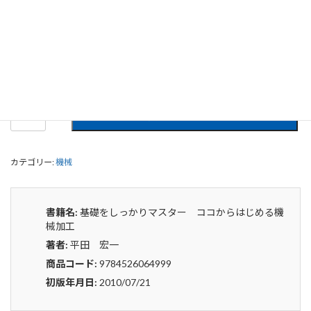
基礎をしっかりマスター ココからは
じめる機械加工
0
¥
申込みから4〜5日後の発送となります。
基
貸出リストに追加
礎
を
し
カテゴリー:
機械
っ
か
り
マ
書籍名:
基礎をしっかりマスター ココからはじめる機
ス
械加工
タ
著者:
平田 宏一
ー
コ
商品コード:
9784526064999
コ
初版年月日:
2010/07/21
か
ら