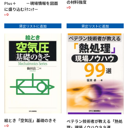
の材料強度
Plus＋ －現場情報を図面
0
¥
に盛り込むﾃｸﾆｯｸ－
0
¥
貸出リストに追加
貸出リストに追加
絵とき「空気圧」基礎のきそ
ベテラン技術者が教える「熱処
0
¥
理」現場ノウハウ９９選