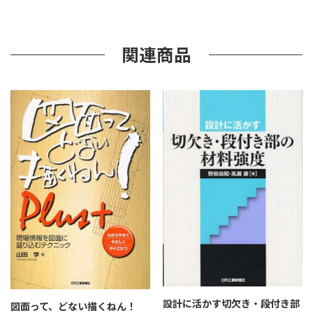
は
じ
め
る
関連商品
機
械
加
工
個
設計に活かす切欠き・段付き部
図面って、どない描くねん！