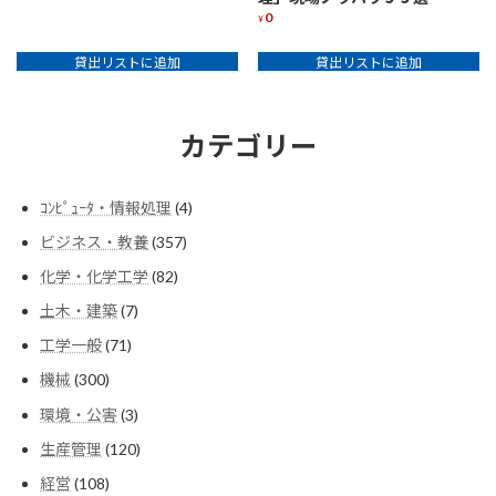
0
¥
貸出リストに追加
貸出リストに追加
カテゴリー
4
ｺﾝﾋﾟｭｰﾀ・情報処理
4
個
357
ビジネス・教養
357
の
個
商
82
化学・化学工学
82
の
品
個
商
7
土木・建築
7
の
品
個
商
71
工学一般
71
の
品
個
商
300
機械
300
の
品
個
商
3
環境・公害
3
の
品
個
商
120
生産管理
120
の
品
個
商
108
経営
108
の