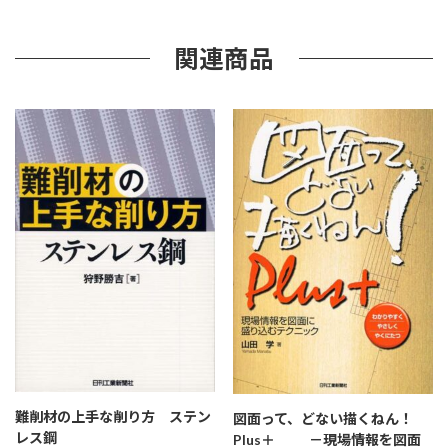
い
材
料
関連商品
力
学
個
難削材の上手な削り方 ステン
図面って、どない描くねん！
レス鋼
Plus＋ －現場情報を図面