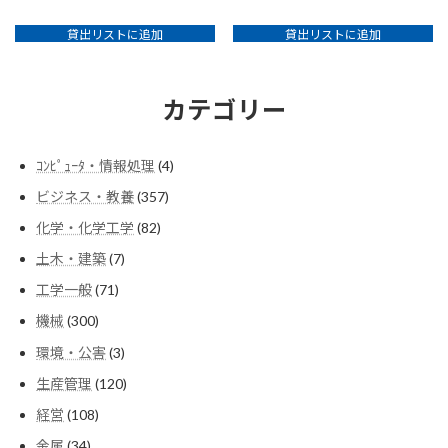
貸出リストに追加
貸出リストに追加
カテゴリー
4
ｺﾝﾋﾟｭｰﾀ・情報処理
4
個
357
ビジネス・教養
357
の
個
商
82
化学・化学工学
82
の
品
個
商
7
土木・建築
7
の
品
個
商
71
工学一般
71
の
品
個
商
300
機械
300
の
品
個
商
3
環境・公害
3
の
品
個
商
120
生産管理
120
の
品
個
商
108
経営
108
の
品
個
商
34
金属
34