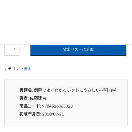
例題でよくわかるホントにやさしい材
料力学
0
¥
申込みから4〜5日後の発送となります。
例
貸出リストに追加
題
で
よ
カテゴリー:
機械
く
わ
か
る
書籍名:
例題でよくわかるホントにやさしい材料力学
ホ
著者:
佐藤建吉
ン
ト
商品コード:
9784526065323
に
初版年月日:
2010/09/21
や
さ
し