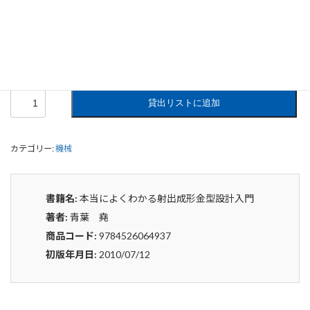
門
0
¥
申込みから4〜5日後の発送となります。
本
貸出リストに追加
当
に
よ
カテゴリー:
機械
く
わ
か
る
書籍名:
本当によくわかる射出成形金型設計入門
射
著者:
青葉 堯
出
成
商品コード:
9784526064937
形
初版年月日:
2010/07/12
金
型
設
計