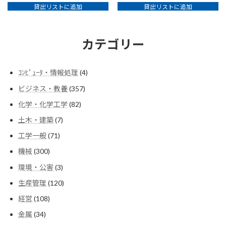
貸出リストに追加
貸出リストに追加
カテゴリー
4
ｺﾝﾋﾟｭｰﾀ・情報処理
4
個
357
ビジネス・教養
357
の
個
商
82
化学・化学工学
82
の
品
個
商
7
土木・建築
7
の
品
個
商
71
工学一般
71
の
品
個
商
300
機械
300
の
品
個
商
3
環境・公害
3
の
品
個
商
120
生産管理
120
の
品
個
商
108
経営
108
の
品
個
商
34
金属
34
の
品
個