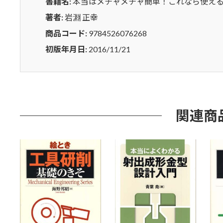
ら
書籍名:
本当はメチャメチャ簡単！これなら使える
使
著者:
岩淵 正幸
え
商品コード:
9784526076268
る
大
初版年月日:
2016/11/21
学
数
学
の
本
関連商
力
学
制
御
編
個