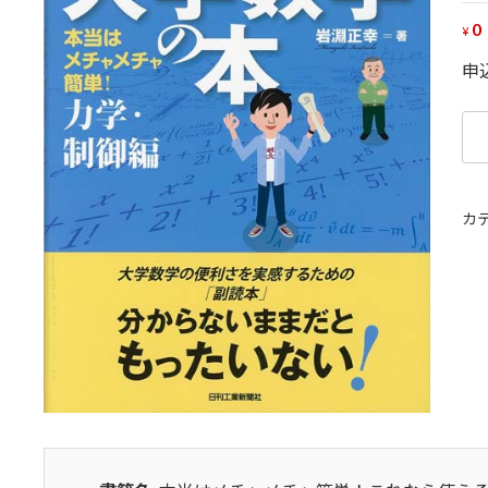
0
¥
申
本
当
は
メ
カ
チ
ャ
メ
チ
ャ
簡
単
こ
れ
な