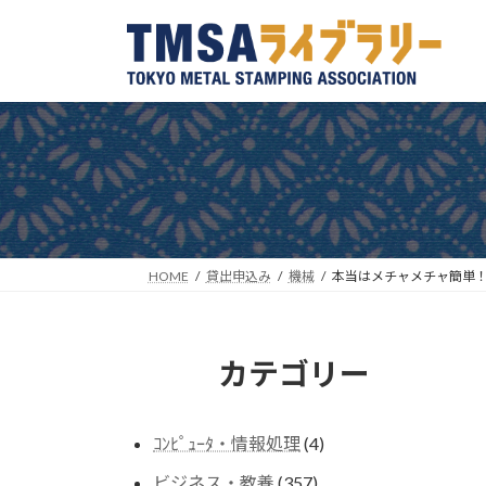
コ
ナ
ン
ビ
テ
ゲ
ン
ー
ツ
シ
へ
ョ
ス
ン
キ
に
ッ
移
プ
動
HOME
貸出申込み
機械
本当はメチャメチャ簡単！
カテゴリー
4
ｺﾝﾋﾟｭｰﾀ・情報処理
4
個
357
ビジネス・教養
357