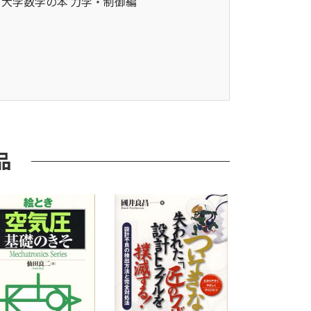
大学数学の本 力学・制御編
品
・