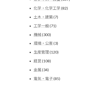
の
個
商
82
化学・化学工学
82
の
品
個
商
7
土木・建築
7
の
品
個
商
71
工学一般
71
の
品
個
商
300
機械
300
の
品
個
商
3
環境・公害
3
の
品
個
商
120
生産管理
120
の
品
個
商
108
経営
108
の
品
個
商
34
金属
34
の
品
個
商
85
電気・電子
85
の
品
個
商
の
品
商
品