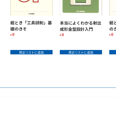
絵とき「工具研削」基
絵
本当によくわかる射出
礎のきそ
の
成形金型設計入門
0
0
0
¥
¥
¥
貸出リストに追加
貸出リストに追加