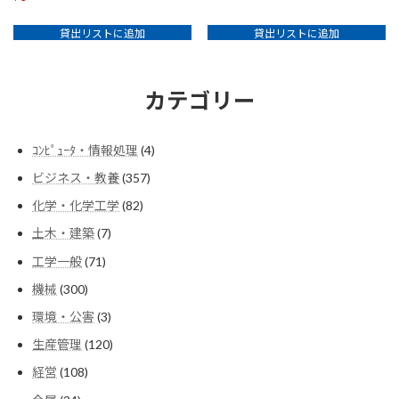
貸出リストに追加
貸出リストに追加
カテゴリー
4
ｺﾝﾋﾟｭｰﾀ・情報処理
4
個
357
ビジネス・教養
357
の
個
商
82
化学・化学工学
82
の
品
個
商
7
土木・建築
7
の
品
個
商
71
工学一般
71
の
品
個
商
300
機械
300
の
品
個
商
3
環境・公害
3
の
品
個
商
120
生産管理
120
の
品
個
商
108
経営
108
の
品
個
商
34