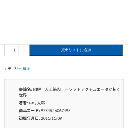
図解 人工筋肉 －ソフトアクチュエ
ータが拓く世界－
0
¥
申込みから4〜5日後の発送となります。
図
貸出リストに追加
解
人
工
カテゴリー:
機械
筋
肉
－
ソ
書籍名:
図解 人工筋肉 －ソフトアクチュエータが拓く
フ
世界－
ト
著者:
中村太郎
ア
ク
商品コード:
9784526067495
チ
初版年月日:
2011/11/09
ュ
エ