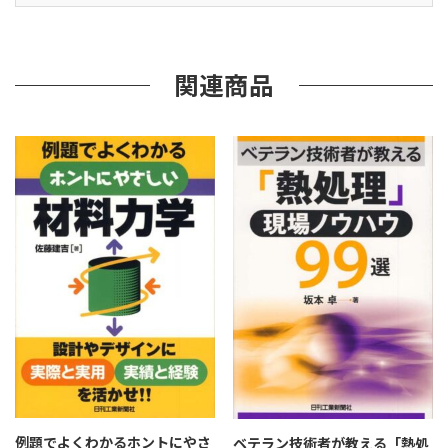
ー
タ
が
拓
関連商品
く
世
界
－
個
例題でよくわかるホントにやさ
ベテラン技術者が教える「熱処