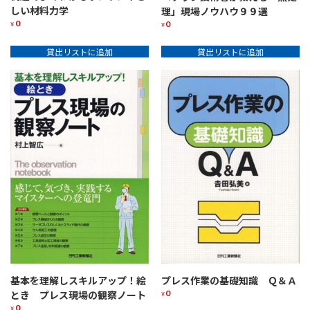
しい材料力学
理」現場ノウハウ９９選
0
0
¥
¥
貸出リストに追加
貸出リストに追加
基本を理解しスキルアップ！絵
プレス作業の基礎知識 Ｑ＆Ａ
0
とき プレス現場の観察ノート
¥
0
¥