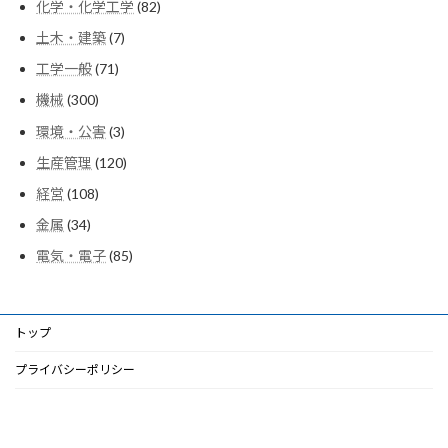
82
化学・化学工学
82
の
品
個
商
7
土木・建築
7
の
品
個
商
71
工学一般
71
の
品
個
商
300
機械
300
の
品
個
商
3
環境・公害
3
の
品
個
商
120
生産管理
120
の
品
個
商
108
経営
108
の
品
個
商
34
金属
34
の
品
個
商
85
電気・電子
85
の
品
個
商
の
品
商
品
トップ
プライバシーポリシー