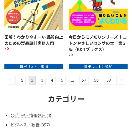
今日からモノ知りシリーズ トコ
図解！わかりやすーい 品質向上
トンやさしいセンサの本 第３
のための製品設計実務入門
0
版（B&Tブックス）
¥
0
¥
貸出リストに追加
貸出リストに追加
←
1
2
3
4
5
…
57
58
59
→
カテゴリー
4
ｺﾝﾋﾟｭｰﾀ・情報処理
4
個
357
ビジネス・教養
357
の
個
商