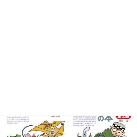
日本ドローン年鑑 2024
製造業のDXを阻む壁を乗り越
0
えろ！事例に学ぶ10のヒント
¥
0
¥
貸出リストに追加
貸出リストに追加