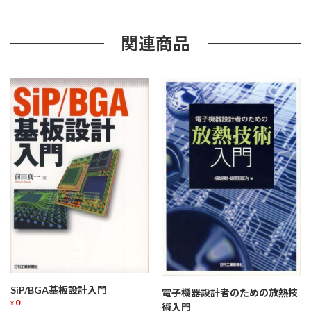
必
須
知
関連商品
識
個
SiP/BGA基板設計入門
電子機器設計者のための放熱技
0
¥
術入門