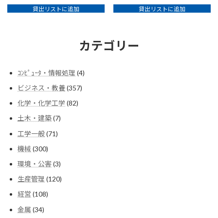
貸出リストに追加
貸出リストに追加
カテゴリー
4
ｺﾝﾋﾟｭｰﾀ・情報処理
4
個
357
ビジネス・教養
357
の
個
商
82
化学・化学工学
82
の
品
個
商
7
土木・建築
7
の
品
個
商
71
工学一般
71
の
品
個
商
300
機械
300
の
品
個
商
3
環境・公害
3
の
品
個
商
120
生産管理
120
の
品
個
商
108
経営
108
の
品
個
商
34
金属
34
の
品
個