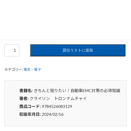
きちんと知りたい！自動車EMC対策の
必須知識
0
¥
申込みから4〜5日後の発送となります。
き
貸出リストに追加
ち
ん
と
カテゴリー:
電気・電子
知
り
た
い！
書籍名:
きちんと知りたい！自動車EMC対策の必須知識
自
著者:
クライソン トロンナムチャイ
動
車
商品コード:
9784526083129
EMC
初版年月日:
2024/02/16
対
策
の