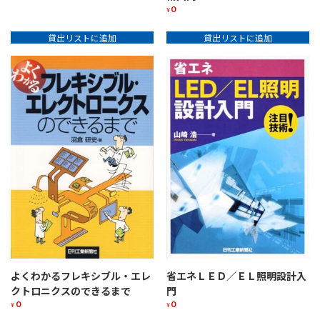
0
¥
貸出リストに追加
貸出リストに追加
よくわかるフレキシブル・エレ
省エネＬＥＤ／ＥＬ照明設計入
クトロニクスのできるまで
門
0
0
¥
¥