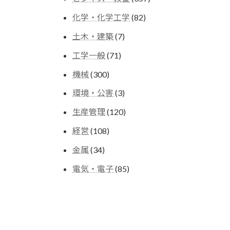
の
個
商
82
化学・化学工学
82
の
品
個
商
7
土木・建築
7
の
品
個
商
71
工学一般
71
の
品
個
商
300
機械
300
の
品
個
商
3
環境・公害
3
の
品
個
商
120
生産管理
120
の
品
個
商
108
経営
108
の
品
個
商
34
金属
34
の
品
個
商
85
電気・電子
85
の
品
個
商
の
品
商
品