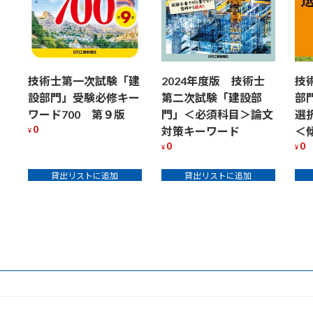
と
解
説
＞
個
技術士第一次試験「建
2024年度版 技術士
技
設部門」受験必修キー
第二次試験「建設部
部
ワード700 第９版
門」＜必須科目＞論文
選
0
対策キーワード
＜
¥
0
0
¥
¥
貸出リストに追加
貸出リストに追加