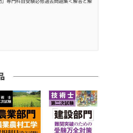
部門」専門科目受験必修過去問題集＜解答と解
」
品