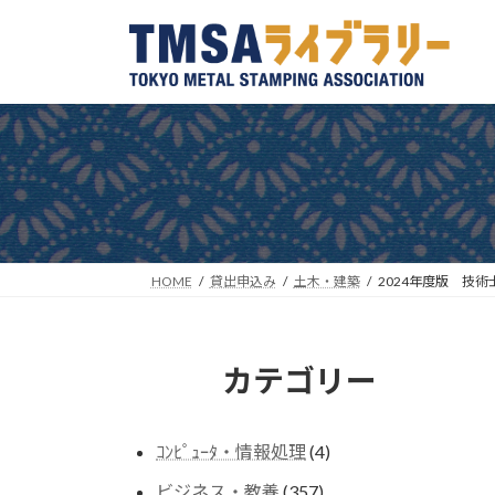
コ
ナ
ン
ビ
テ
ゲ
ン
ー
ツ
シ
へ
ョ
ス
ン
キ
に
ッ
移
プ
動
HOME
貸出申込み
土木・建築
2024年度版 技
カテゴリー
4
ｺﾝﾋﾟｭｰﾀ・情報処理
4
個
357
ビジネス・教養
357