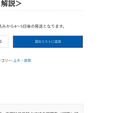
と解説＞
込みから4〜5日後の発送となります。
24
貸出リストに追加
版
テゴリー:
土木・建築
建