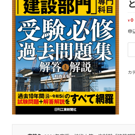
0
¥
申
20
年
度
カ
技
術
士
第
一
次
試
験
「