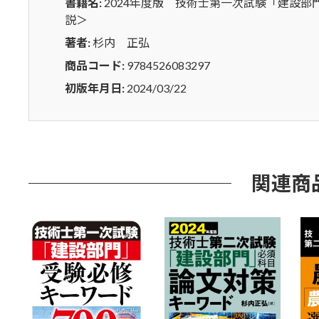
書籍名:
2024年度版 技術士第一次試験「建設
設
説＞
部
門
著者:
杉内 正弘
専
商品コード:
9784526083297
門
初版年月日:
2024/03/22
科
目
受
験
必
関連商
修
過
去
問
題
集
＜
解
答