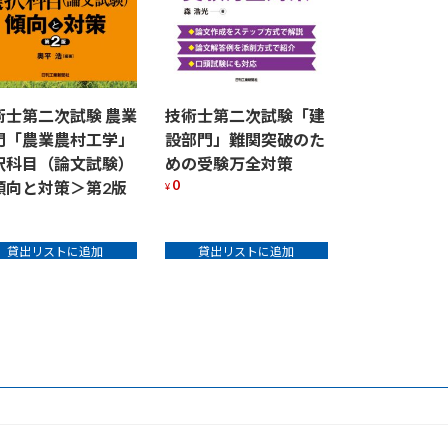
術士第二次試験 農業
技術士第二次試験「建
門「農業農村工学」
設部門」難関突破のた
択科目（論文試験）
めの受験万全対策
0
傾向と対策＞第2版
¥
貸出リストに追加
貸出リストに追加