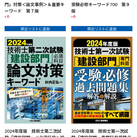
門」対策＜論文事例＞＆重要キ
受験必修キーワード700 第９
ーワード 第７版
版
0
0
¥
¥
貸出リストに追加
貸出リストに追加
2024年度版 技術士第二次試
2024年度版 技術士第一次試