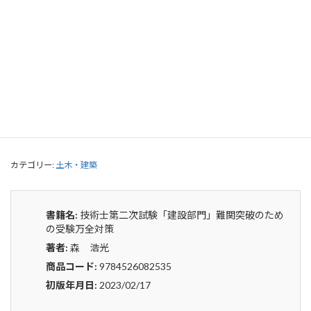
技術士第二次試験「建設部門」難関突
破のための受験万全対策
0
¥
申込みから4〜5日後の発送となります。
技
貸出リストに追加
術
士
第
カテゴリー:
土木・建築
二
次
試
験
書籍名:
技術士第二次試験「建設部門」難関突破のため
「建
の受験万全対策
設
著者:
森 浩光
部
門」
商品コード:
9784526082535
難
初版年月日:
2023/02/17
関
突