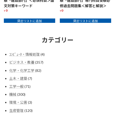
験「建設部門」＜必須科目＞論
験「建設部門」専門科目受験必
文対策キーワード
修過去問題集＜解答と解説＞
0
0
¥
¥
貸出リストに追加
貸出リストに追加
カテゴリー
4
ｺﾝﾋﾟｭｰﾀ・情報処理
4
個
357
ビジネス・教養
357
の
個
商
82
化学・化学工学
82
の
品
個
商
7
土木・建築
7
の
品
個
商
71
工学一般
71
の
品
個
商
300
機械
300
の
品
個
商
3
環境・公害
3
の
品
個
商
120
生産管理
120
の
品
個