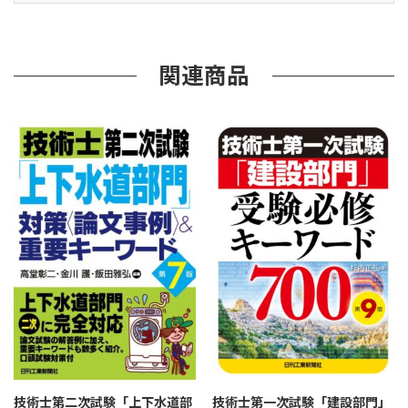
破
の
た
め
関連商品
の
受
験
万
全
対
策
個
技術士第二次試験「上下水道部
技術士第一次試験「建設部門」