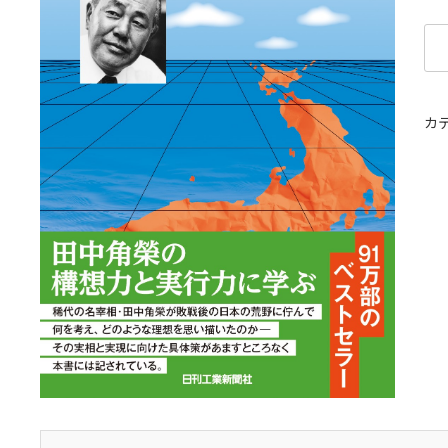
復
刻
日
カ
本
列
島
改
造
論
個