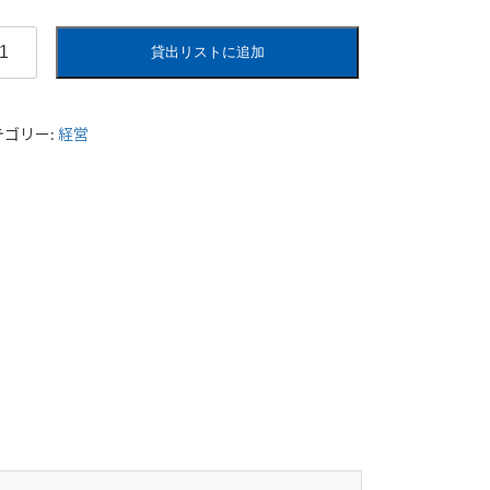
貸出リストに追加
版
テゴリー:
経営