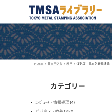
コ
ナ
ン
ビ
テ
ゲ
ン
ー
ツ
シ
へ
ョ
ス
ン
キ
に
ッ
移
プ
動
HOME
貸出申込み
経営
復刻版 日本列島改造論
カテゴリー
4
ｺﾝﾋﾟｭｰﾀ・情報処理
4
個
357
ビジネス・教養
357