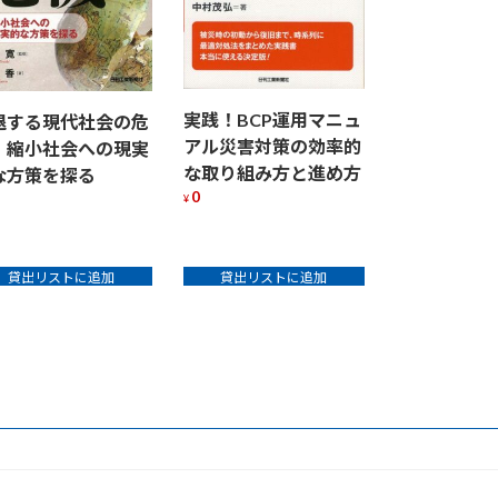
実践！BCP運用マニュ
退する現代社会の危
アル災害対策の効率的
 縮小社会への現実
な取り組み方と進め方
な方策を探る
0
¥
貸出リストに追加
貸出リストに追加