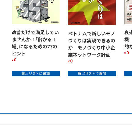
改善だけで満足してい
衰
ベトナムで新しいモノ
ませんか！｢儲かる工
機
づくりは実現できるの
場｣になるための77の
的
か モノづくり中小企
0
ヒント
¥
業ネットワーク計画
0
0
¥
¥
貸出リストに追加
貸出リストに追加