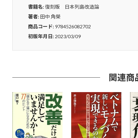
書籍名:
復刻版 日本列島改造論
著者:
田中 角榮
商品コード:
9784526082702
初版年月日:
2023/03/09
関連商