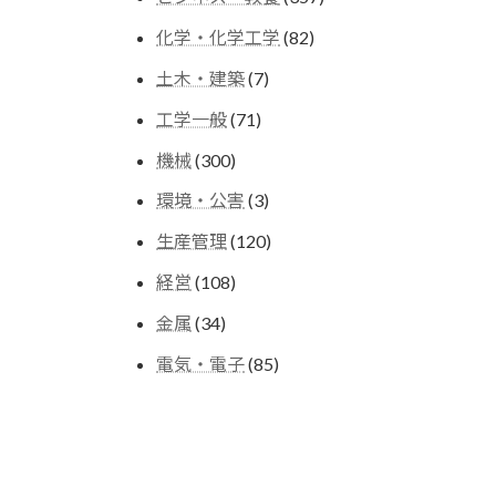
の
個
商
82
化学・化学工学
82
の
品
個
商
7
土木・建築
7
の
品
個
商
71
工学一般
71
の
品
個
商
300
機械
300
の
品
個
商
3
環境・公害
3
の
品
個
商
120
生産管理
120
の
品
個
商
108
経営
108
の
品
個
商
34
金属
34
の
品
個
商
85
電気・電子
85
の
品
個
商
の
品
商
品