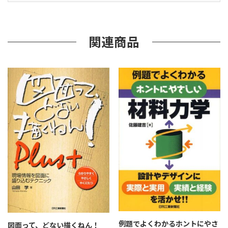
し
く
み
の
関連商品
基
礎
知
識
個
例題でよくわかるホントにやさ
図面って、どない描くねん！