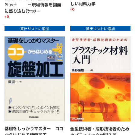
しい材料力学
Plus＋ －現場情報を図面
0
¥
に盛り込むﾃｸﾆｯｸ－
0
¥
貸出リストに追加
貸出リストに追加
基礎をしっかりマスター ココ
金型技術者・成形技術者のため
からはじめる旋盤加工