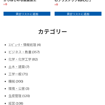
のプラスチック材料入門
0
0
¥
¥
貸出リストに追加
貸出リストに追加
カテゴリー
4
ｺﾝﾋﾟｭｰﾀ・情報処理
4
個
357
ビジネス・教養
357
の
個
商
82
化学・化学工学
82
の
品
個
商
7
土木・建築
7
の
品
個
商
71
工学一般
71
の
品
個
商
300
機械
300
の
品
個
商
3
環境・公害
3
の
品
個
商
120
生産管理
120
の
品
個
商
108
経営
108
の