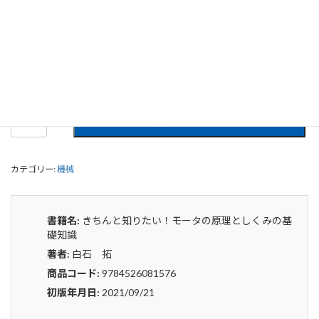
きちんと知りたい！モータの原理とし
くみの基礎知識
0
¥
申込みから4〜5日後の発送となります。
き
貸出リストに追加
ち
ん
と
カテゴリー:
機械
知
り
た
い！
書籍名:
きちんと知りたい！モータの原理としくみの基
モ
礎知識
ー
著者:
白石 拓
タ
の
商品コード:
9784526081576
原
初版年月日:
2021/09/21
理
と