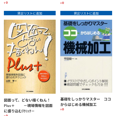
0
0
¥
¥
貸出リストに追加
貸出リストに追加
基礎をしっかりマスター ココ
図面って、どない描くねん！
からはじめる機械加工
Plus＋ －現場情報を図面
0
¥
に盛り込むﾃｸﾆｯｸ－
0
¥