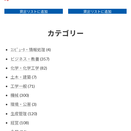
貸出リストに追加
貸出リストに追加
カテゴリー
4
ｺﾝﾋﾟｭｰﾀ・情報処理
4
個
357
ビジネス・教養
357
の
個
商
82
化学・化学工学
82
の
品
個
商
7
土木・建築
7
の
品
個
商
71
工学一般
71
の
品
個
商
300
機械
300
の
品
個
商
3
環境・公害
3
の
品
個
商
120
生産管理
120
の
品
個
商
108
経営
108
の
品
個
商
34