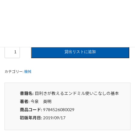
目利きが教えるエンドミル使いこなし
の基本
0
¥
申込みから4〜5日後の発送となります。
目
貸出リストに追加
利
き
が
カテゴリー:
機械
教
え
る
エ
書籍名:
目利きが教えるエンドミル使いこなしの基本
ン
著者:
今泉 英明
ド
ミ
商品コード:
9784526080029
ル
初版年月日:
2019/09/17
使
い
こ