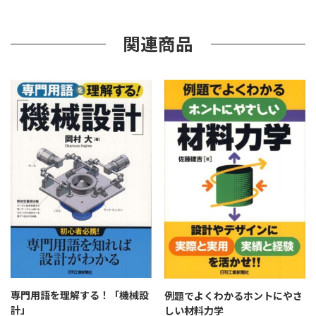
な
し
の
関連商品
基
本
個
専門用語を理解する！「機械設
例題でよくわかるホントにやさ
計」
しい材料力学