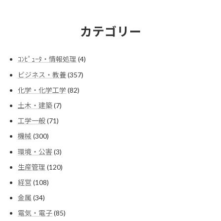
カテゴリー
4
ｺﾝﾋﾟｭｰﾀ・情報処理
4
個
357
ビジネス・教養
357
の
個
商
82
化学・化学工学
82
の
品
個
商
7
土木・建築
7
の
品
個
商
71
工学一般
71
の
品
個
商
300
機械
300
の
品
個
商
3
環境・公害
3
の
品
個
商
120
生産管理
120
の
品
個
商
108
経営
108
の
品
個
商
34
金属
34
の
品
個
商
85
電気・電子
85
の
品
個