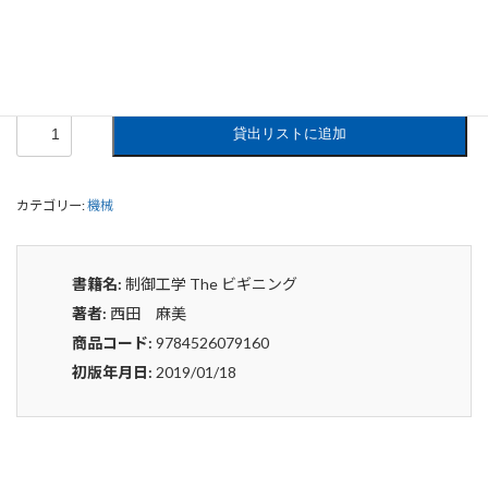
0
¥
申込みから4〜5日後の発送となります。
制
貸出リストに追加
御
工
学
The
カテゴリー:
機械
ビ
ギ
ニ
書籍名:
制御工学 The ビギニング
ン
著者:
西田 麻美
グ
個
商品コード:
9784526079160
初版年月日:
2019/01/18