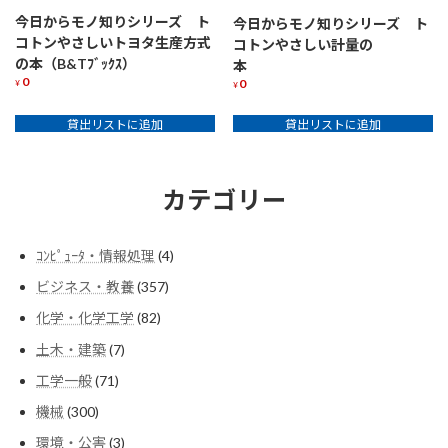
今日からモノ知りシリーズ ト
今日からモノ知りシリーズ ト
コトンやさしいトヨタ生産方式
コトンやさしい計量の
の本（B&Tﾌﾞｯｸｽ）
本
0
0
¥
¥
貸出リストに追加
貸出リストに追加
カテゴリー
4
ｺﾝﾋﾟｭｰﾀ・情報処理
4
個
357
ビジネス・教養
357
の
個
商
82
化学・化学工学
82
の
品
個
商
7
土木・建築
7
の
品
個
商
71
工学一般
71
の
品
個
商
300
機械
300
の
品
個
商
3
環境・公害
3
の