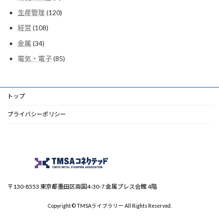
品
個
商
120
生産管理
120
の
品
個
商
108
経営
108
の
品
個
商
34
金属
34
の
品
個
商
85
電気・電子
85
の
品
個
商
の
品
商
品
トップ
プライバシーポリシー
〒130-8553 東京都墨田区両国4-30-7 金属プレス会館 4階
Copyright © TMSAライブラリー All Rights Reserved.