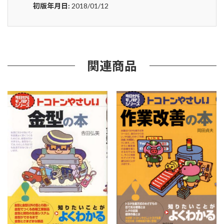
ト
初版年月日:
2018/01/12
コ
ト
ン
や
さ
し
関連商品
い
宇
宙
線
と
素
粒
子
の
本
(B&T
ブ
ッ
ク
ス)
個