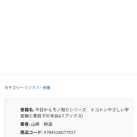
今日からモノ知りシリーズ トコトン
やさしい宇宙線と素粒子の本(B&Tブッ
クス)
0
¥
申込みから4〜5日後の発送となります。
今
貸出リストに追加
日
か
ら
カテゴリー:
ビジネス・教養
モ
ノ
知
り
書籍名:
今日からモノ知りシリーズ トコトンやさしい宇
シ
宙線と素粒子の本(B&Tブックス)
リ
著者:
山﨑 耕造
ー
ズ
商品コード:
9784526077937