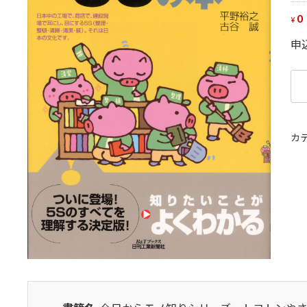
0
¥
申
今
日
か
ら
カ
モ
ノ
知
り
シ
リ
ー
ト
コ