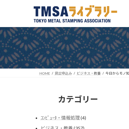
コ
ナ
ン
ビ
テ
ゲ
ン
ー
ツ
シ
へ
ョ
ス
ン
キ
に
ッ
移
プ
動
HOME
貸出申込み
ビジネス・教養
今日からモノ知
カテゴリー
4
ｺﾝﾋﾟｭｰﾀ・情報処理
4
個
357
ビジネス・教養
357