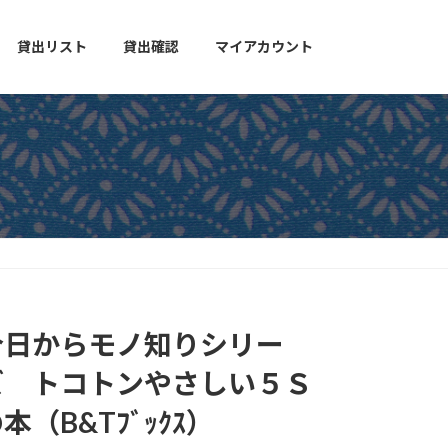
貸出リスト
貸出確認
マイアカウント
今日からモノ知りシリー
ズ トコトンやさしい５Ｓ
本（B&Tﾌﾞｯｸｽ）