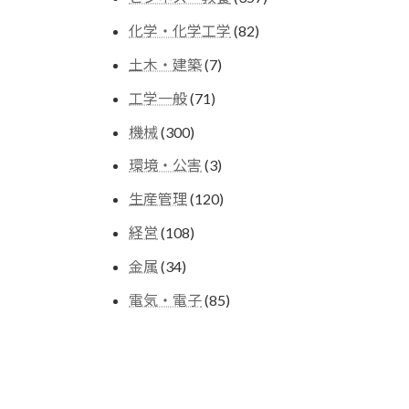
の
個
商
82
化学・化学工学
82
の
品
個
商
7
土木・建築
7
の
品
個
商
71
工学一般
71
の
品
個
商
300
機械
300
の
品
個
商
3
環境・公害
3
の
品
個
商
120
生産管理
120
の
品
個
商
108
経営
108
の
品
個
商
34
金属
34
の
品
個
商
85
電気・電子
85
の
品
個
商
の
品
商
品