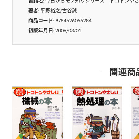
ト
書籍名:
今日からモノ知りシリーズ トコトンやさしい
ン
著者:
平野裕之/古谷誠
や
商品コード:
9784526056284
さ
し
初版年月日:
2006/03/01
い
５
Ｓ
の
本
関連商
（B
ﾌﾞ
ｯ
ｸ
ｽ）
個