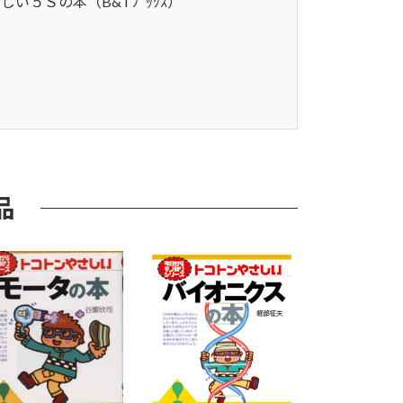
５Ｓの本（B&Tﾌﾞｯｸｽ）
品
&T