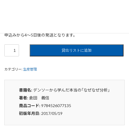
デンソーから学んだ本当の｢なぜなぜ
分析｣
0
¥
申込みから4〜5日後の発送となります。
デ
貸出リストに追加
ン
ソ
ー
カテゴリー:
生産管理
か
ら
学
ん
書籍名:
デンソーから学んだ本当の｢なぜなぜ分析｣
だ
著者:
倉田 義信
本
当
商品コード:
9784526077135
の
初版年月日:
2017/05/19
｢な
ぜ
な