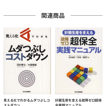
ぜ
分
析｣
関連商品
個
見える化でわかるムダつぶしコ
計画生産を支える故障ゼロ超保
ストダウン
全実践マニュアル