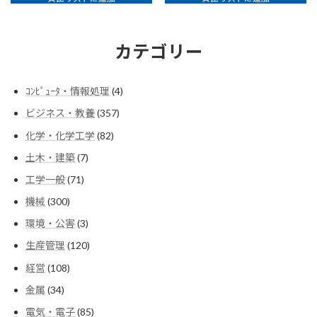
カテゴリー
4
ｺﾝﾋﾟｭｰﾀ・情報処理
4
個
357
ビジネス・教養
357
の
個
商
82
化学・化学工学
82
の
品
個
商
7
土木・建築
7
の
品
個
商
71
工学一般
71
の
品
個
商
300
機械
300
の
品
個
商
3
環境・公害
3
の
品
個
商
120
生産管理
120
の
品
個
商
108
経営
108
の
品
個
商
34
金属
34
の
品
個
商
85
電気・電子
85
の