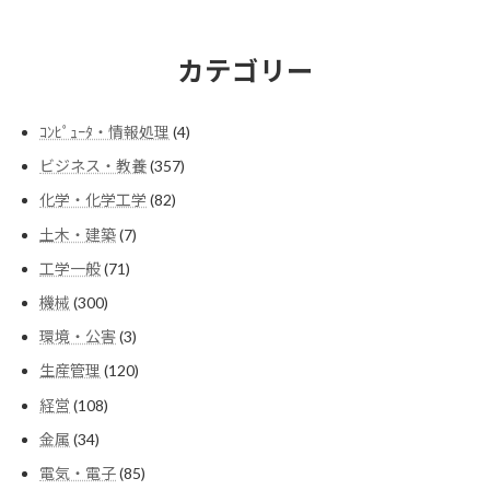
カテゴリー
4
ｺﾝﾋﾟｭｰﾀ・情報処理
4
個
357
ビジネス・教養
357
の
個
商
82
化学・化学工学
82
の
品
個
商
7
土木・建築
7
の
品
個
商
71
工学一般
71
の
品
個
商
300
機械
300
の
品
個
商
3
環境・公害
3
の
品
個
商
120
生産管理
120
の
品
個
商
108
経営
108
の
品
個
商
34
金属
34
の
品
個
商
85
電気・電子
85
の
品