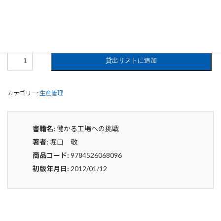
0
¥
申込みから4〜5日後の発送となります。
儲
貸出リストに追加
か
る
工
カテゴリー:
生産管理
場
へ
の
挑
書籍名:
儲かる工場への挑戦
戦
著者:
堀口 敬
個
商品コード:
9784526068096
初版年月日:
2012/01/12