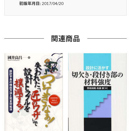
門
初版年月日:
2017/04/20
ワ
ク
ワ
ク
す
る
関連商品
よ
う
な
製
品
は
天
才
が
い
な
く
と
も
作
れ