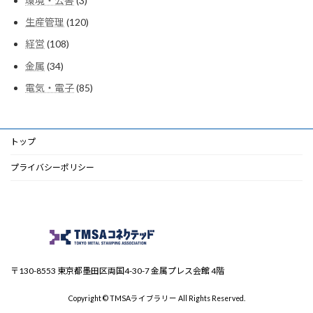
環境・公害
3
の
品
個
商
120
生産管理
120
の
品
個
商
108
経営
108
の
品
個
商
34
金属
34
の
品
個
商
85
電気・電子
85
の
品
個
商
の
品
商
品
トップ
プライバシーポリシー
〒130-8553 東京都墨田区両国4-30-7 金属プレス会館 4階
Copyright © TMSAライブラリー All Rights Reserved.