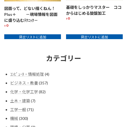
基礎をしっかりマスター ココ
図面って、どない描くねん！
からはじめる旋盤加工
Plus＋ －現場情報を図面
0
¥
に盛り込むﾃｸﾆｯｸ－
0
¥
貸出リストに追加
貸出リストに追加
カテゴリー
4
ｺﾝﾋﾟｭｰﾀ・情報処理
4
個
357
ビジネス・教養
357
の
個
商
82
化学・化学工学
82
の
品
個
商
7
土木・建築
7
の
品
個
商
71
工学一般
71
の
品
個
商
300
機械
300
の
品
個
商
3