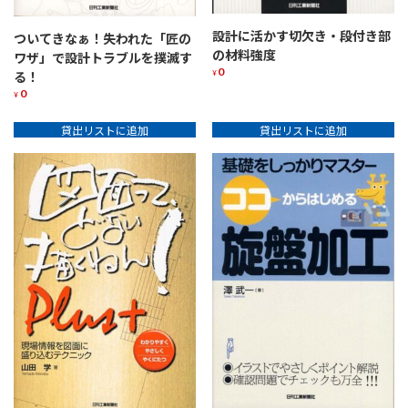
る
個
設計に活かす切欠き・段付き部
ついてきなぁ！失われた「匠の
の材料強度
ワザ」で設計トラブルを撲滅す
0
¥
る！
0
¥
貸出リストに追加
貸出リストに追加