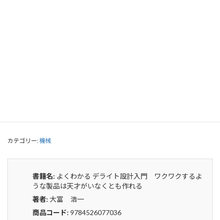
よくわかる デライト設計入門 ワクワ
クするような製品は天才がいなくとも
作れる
0
¥
申込みから4〜5日後の発送となります。
よ
貸出リストに追加
く
わ
か
カテゴリー:
機械
る
デ
ラ
イ
書籍名:
よくわかる デライト設計入門 ワクワクするよ
ト
うな製品は天才がいなくとも作れる
設
著者:
大富 浩一
計
入
商品コード:
9784526077036