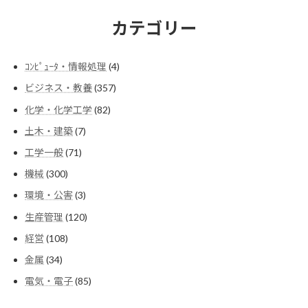
カテゴリー
4
ｺﾝﾋﾟｭｰﾀ・情報処理
4
個
357
ビジネス・教養
357
の
個
商
82
化学・化学工学
82
の
品
個
商
7
土木・建築
7
の
品
個
商
71
工学一般
71
の
品
個
商
300
機械
300
の
品
個
商
3
環境・公害
3
の
品
個
商
120
生産管理
120
の
品
個
商
108
経営
108
の
品
個
商
34
金属
34
の
品
個
商
85
電気・電子
85
の
品
個
商
の