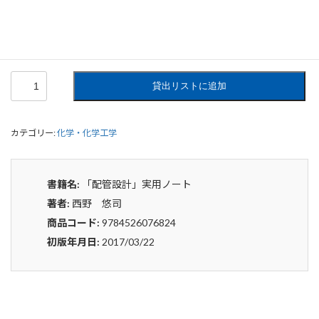
0
¥
申込みから4〜5日後の発送となります。
「配
貸出リストに追加
管
設
計」
カテゴリー:
化学・化学工学
実
用
ノ
ー
書籍名:
「配管設計」実用ノート
ト
著者:
西野 悠司
個
商品コード:
9784526076824
初版年月日:
2017/03/22