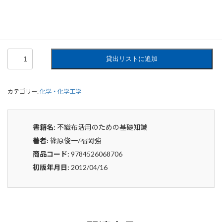
0
¥
申込みから4〜5日後の発送となります。
不
貸出リストに追加
織
布
活
カテゴリー:
化学・化学工学
用
の
た
め
書籍名:
不織布活用のための基礎知識
の
著者:
篠原俊一/福岡強
基
礎
商品コード:
9784526068706
知
初版年月日:
2012/04/16
識
個