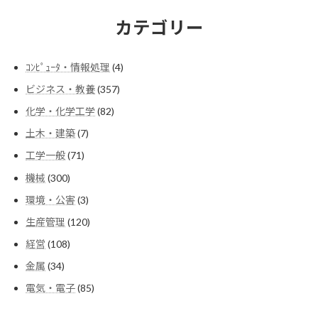
カテゴリー
4
ｺﾝﾋﾟｭｰﾀ・情報処理
4
個
357
ビジネス・教養
357
の
個
商
82
化学・化学工学
82
の
品
個
商
7
土木・建築
7
の
品
個
商
71
工学一般
71
の
品
個
商
300
機械
300
の
品
個
商
3
環境・公害
3
の
品
個
商
120
生産管理
120
の
品
個
商
108
経営
108
の
品
個
商
34
金属
34
の
品
個
商
85
電気・電子
85
の
品
個
商
の