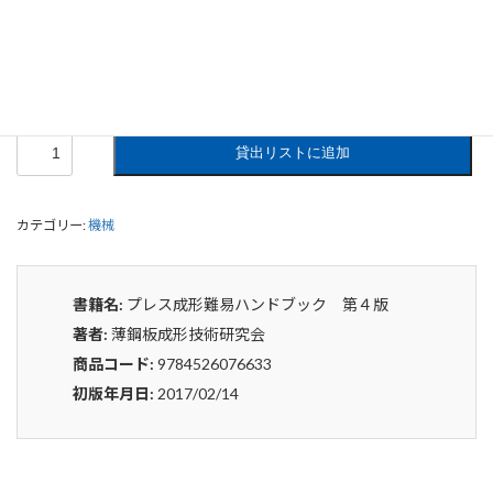
プレス成形難易ハンドブック 第４版
0
¥
申込みから4〜5日後の発送となります。
プ
貸出リストに追加
レ
ス
成
カテゴリー:
機械
形
難
易
ハ
書籍名:
プレス成形難易ハンドブック 第４版
ン
著者:
薄鋼板成形技術研究会
ド
ブ
商品コード:
9784526076633
ッ
初版年月日:
2017/02/14
ク
第
４
版
個