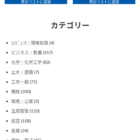
貸出リストに追加
貸出リストに追加
カテゴリー
4
ｺﾝﾋﾟｭｰﾀ・情報処理
4
個
357
ビジネス・教養
357
の
個
商
82
化学・化学工学
82
の
品
個
商
7
土木・建築
7
の
品
個
商
71
工学一般
71
の
品
個
商
300
機械
300
の
品
個
商
3
環境・公害
3
の
品
個
商
120
生産管理
120
の
品
個
商
108
経営
108
の
品
個
商
34
金属
34
の
品
個
商
85