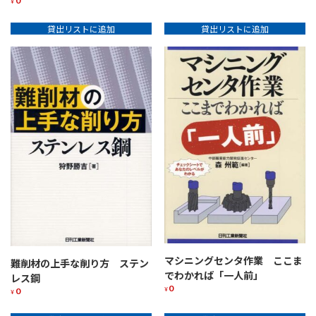
0
¥
貸出リストに追加
貸出リストに追加
マシニングセンタ作業 ここま
難削材の上手な削り方 ステン
でわかれば「一人前」
レス鋼
0
0
¥
¥