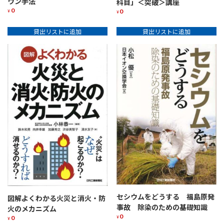
ウン手法
科目」＜突破＞講座
0
0
¥
¥
貸出リストに追加
貸出リストに追加
セシウムをどうする 福島原発
図解よくわかる火災と消火・防
事故 除染のための基礎知識
火のメカニズム
0
0
¥
¥