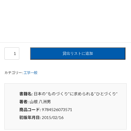
日本の“ものづくり"に求められる“ひと
づくり”
0
¥
申込みから4〜5日後の発送となります。
日
貸出リストに追加
本
の“も
の
カテゴリー:
工学一般
づ
く
り"に
求
書籍名:
日本の“ものづくり"に求められる“ひとづくり”
め
著者:
山根 八洲男
ら
れ
商品コード:
9784526073571
る“ひ
初版年月日:
2015/02/16
と
づ