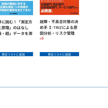
故障・不具合対策の決
界に挑む！「測定方
め手 Ｉ-TRIZによる原
と原理」のはなし
因分析・リスク管理
極・超」データを測
0
¥
貸出リストに追加
貸出リストに追加