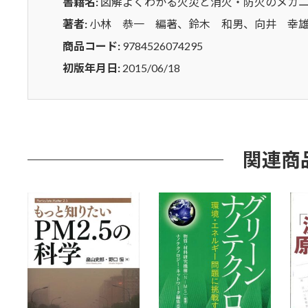
書籍名:
図解よくわかる火災と消火・防火のメカ
カ
ニ
著者:
小林 恭一 編著、鈴木 和男、向井 幸
ズ
商品コード:
9784526074295
ム
初版年月日:
2015/06/18
個
関連商