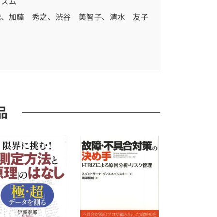
ニズム
雄、加藤 秀之、渋谷 美智子、清水 友子
品