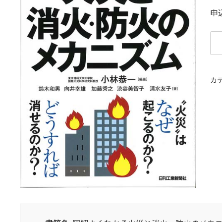
申
図
解
よ
く
カ
わ
か
る
火
災
と
消
火
防
火
の
メ