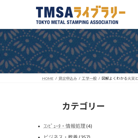
コ
ナ
ン
ビ
テ
ゲ
ン
ー
ツ
シ
へ
ョ
ス
ン
キ
に
ッ
移
プ
動
HOME
貸出申込み
工学一般
図解よくわかる火災
カテゴリー
4
ｺﾝﾋﾟｭｰﾀ・情報処理
4
個
357
ビジネス・教養
357