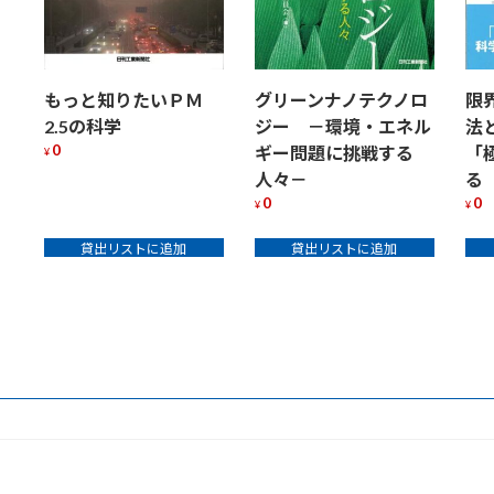
もっと知りたいＰＭ
グリーンナノテクノロ
限
2.5の科学
ジー －環境・エネル
法
0
ギー問題に挑戦する
「
¥
人々－
る
0
0
¥
¥
貸出リストに追加
貸出リストに追加