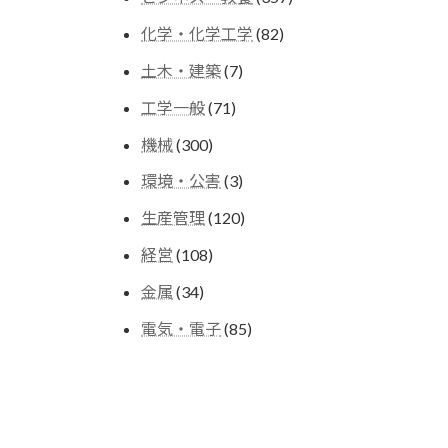
の
個
商
82
化学・化学工学
82
の
品
個
商
7
土木・建築
7
の
品
個
商
71
工学一般
71
の
品
個
商
300
機械
300
の
品
個
商
3
環境・公害
3
の
品
個
商
120
生産管理
120
の
品
個
商
108
経営
108
の
品
個
商
34
金属
34
の
品
個
商
85
電気・電子
85
の
品
個
商
の
品
商
品