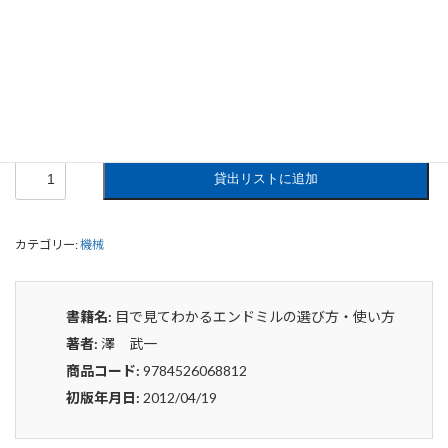
目で見てわかるエンドミルの選び方・
使い方
0
¥
申込みから4〜5日後の発送となります。
目
貸出リストに追加
で
見
て
カテゴリー:
機械
わ
か
る
エ
書籍名:
目で見てわかるエンドミルの選び方・使い方
ン
著者:
澤 武一
ド
ミ
商品コード:
9784526068812
ル
初版年月日:
2012/04/19
の
選
び