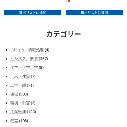
0
¥
貸出リストに追加
貸出リストに追加
カテゴリー
4
ｺﾝﾋﾟｭｰﾀ・情報処理
4
個
357
ビジネス・教養
357
の
個
商
82
化学・化学工学
82
の
品
個
商
7
土木・建築
7
の
品
個
商
71
工学一般
71
の
品
個
商
300
機械
300
の
品
個
商
3
環境・公害
3
の
品
個
商
120
生産管理
120
の
品
個
商
108
経営
108
の
品
個