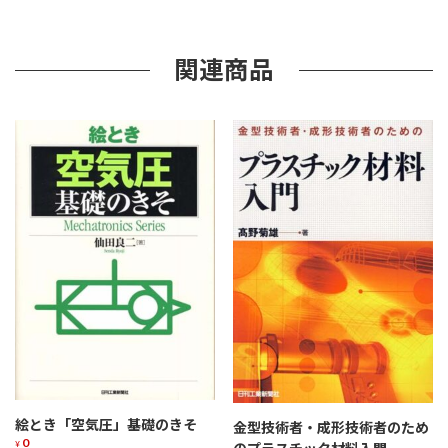
方・
使
い
関連商品
方
個
絵とき「空気圧」基礎のきそ
金型技術者・成形技術者のため
0
¥