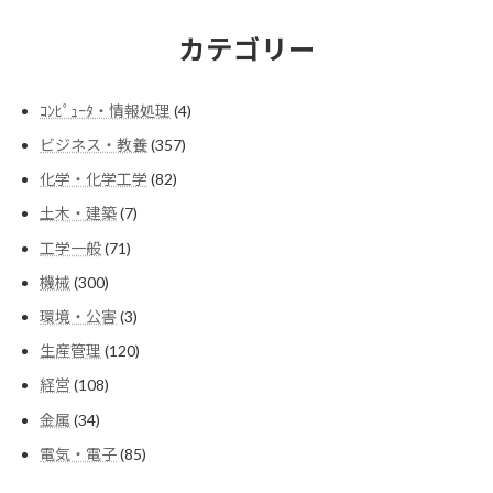
カテゴリー
4
ｺﾝﾋﾟｭｰﾀ・情報処理
4
個
357
ビジネス・教養
357
の
個
商
82
化学・化学工学
82
の
品
個
商
7
土木・建築
7
の
品
個
商
71
工学一般
71
の
品
個
商
300
機械
300
の
品
個
商
3
環境・公害
3
の
品
個
商
120
生産管理
120
の
品
個
商
108
経営
108
の
品
個
商
34
金属
34
の
品
個
商
85
電気・電子
85
の
品
個
商