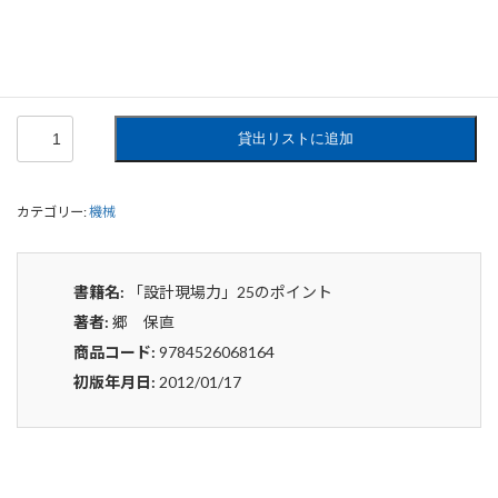
0
¥
申込みから4〜5日後の発送となります。
「設
貸出リストに追加
計
現
場
カテゴリー:
機械
力」
25
の
ポ
書籍名:
「設計現場力」25のポイント
イ
著者:
郷 保直
ン
ト
商品コード:
9784526068164
個
初版年月日:
2012/01/17