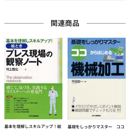
で
設
計
力
関連商品
ア
ッ
プ
個
基本を理解しスキルアップ！絵
基礎をしっかりマスター ココ