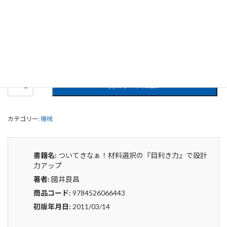
ついてきなぁ！材料選択の『目利き
力』で設計力アップ
0
¥
申込みから4〜5日後の発送となります。
つ
貸出リストに追加
い
て
き
カテゴリー:
機械
な
ぁ！
材
料
書籍名:
ついてきなぁ！材料選択の『目利き力』で設計
選
力アップ
択
著者:
國井良昌
の
『目
商品コード:
9784526066443
利
初版年月日:
2011/03/14
き
力』