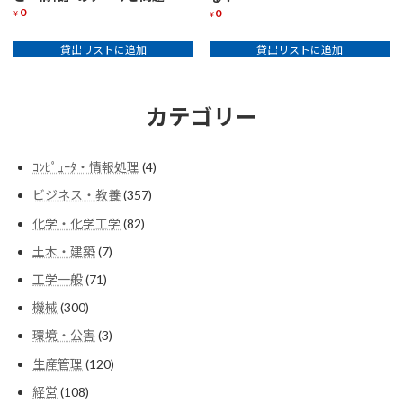
0
0
¥
¥
貸出リストに追加
貸出リストに追加
カテゴリー
4
ｺﾝﾋﾟｭｰﾀ・情報処理
4
個
357
ビジネス・教養
357
の
個
商
82
化学・化学工学
82
の
品
個
商
7
土木・建築
7
の
品
個
商
71
工学一般
71
の
品
個
商
300
機械
300
の
品
個
商
3
環境・公害
3
の
品
個
商
120
生産管理
120
の
品
個
商
108
経営
108
の