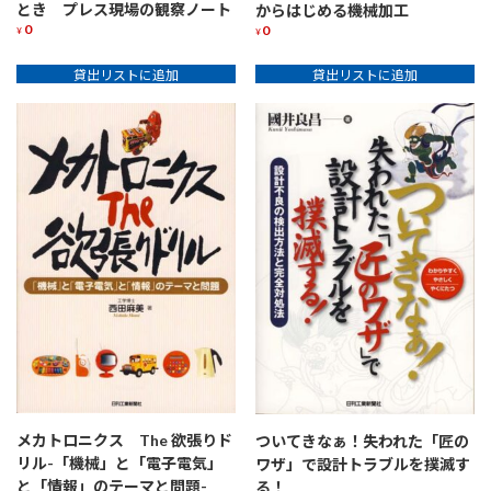
とき プレス現場の観察ノート
からはじめる機械加工
0
0
¥
¥
貸出リストに追加
貸出リストに追加
メカトロニクス The 欲張りド
ついてきなぁ！失われた「匠の
リル-「機械」と「電子電気」
ワザ」で設計トラブルを撲滅す
と「情報」のテーマと問題-
る！