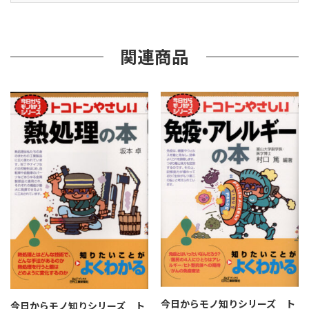
ン
や
さ
し
関連商品
い
橋
梁
工
学
の
本
（B&T
ブ
ッ
ク
ス）
個
今日からモノ知りシリーズ ト
今日からモノ知りシリーズ ト