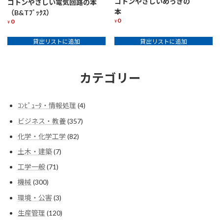
コトンやさしいめっきの
コトンやさしい電気回路の本
本
（B&Tﾌﾞｯｸｽ）
0
0
¥
¥
貸出リストに追加
貸出リストに追加
カテゴリー
4
ｺﾝﾋﾟｭｰﾀ・情報処理
4
個
357
ビジネス・教養
357
の
個
商
82
化学・化学工学
82
の
品
個
商
7
土木・建築
7
の
品
個
商
71
工学一般
71
の
品
個
商
300
機械
300
の
品
個
商
3
環境・公害
3
の
品
個
商
120
生産管理
120
の
品