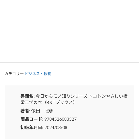
今日からモノ知りシリーズ トコトンや
さしい橋梁工学の本（B&Tブックス）
0
¥
申込みから4〜5日後の発送となります。
今
貸出リストに追加
日
か
ら
カテゴリー:
ビジネス・教養
モ
ノ
知
り
書籍名:
今日からモノ知りシリーズ トコトンやさしい橋
シ
梁工学の本（B&Tブックス）
リ
著者:
依田 照彦
ー
ズ
商品コード:
9784526083327
ト
初版年月日:
2024/03/08
コ
ト