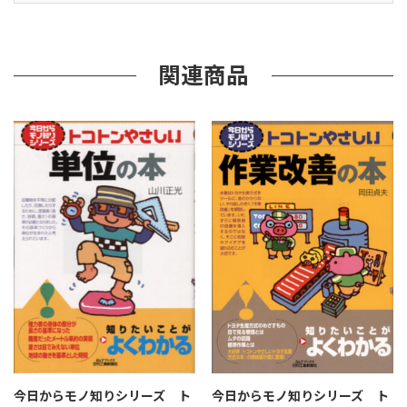
ン
や
さ
し
関連商品
い
香
料
の
本
（B&T
ブ
ッ
ク
ス）
個
今日からモノ知りシリーズ ト
今日からモノ知りシリーズ ト