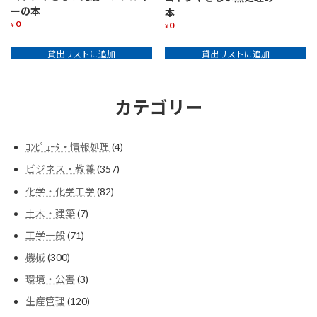
ーの本
本
0
0
¥
¥
貸出リストに追加
貸出リストに追加
カテゴリー
4
ｺﾝﾋﾟｭｰﾀ・情報処理
4
個
357
ビジネス・教養
357
の
個
商
82
化学・化学工学
82
の
品
個
商
7
土木・建築
7
の
品
個
商
71
工学一般
71
の
品
個
商
300
機械
300
の
品
個
商
3
環境・公害
3
の
品
個
商
120
生産管理
120
の
品
個