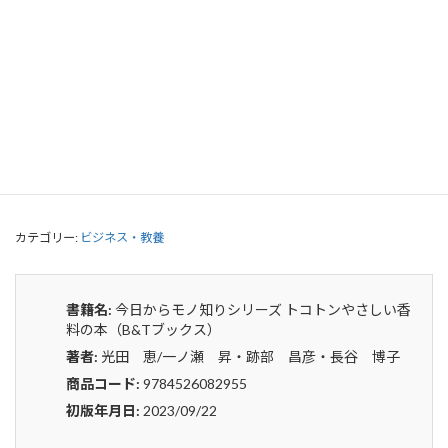
今日からモノ知りシリーズ トコトンや
さしい香料の本（B&Tブックス）
0
¥
申込みから4〜5日後の発送となります。
今
貸出リストに追加
日
か
ら
カテゴリー:
ビジネス・教養
モ
ノ
知
り
書籍名:
今日からモノ知りシリーズ トコトンやさしい香
シ
料の本（B&Tブックス）
リ
著者:
光田 恵/一ノ瀬 昇・跡部 昌彦・長谷 博子
ー
ズ
商品コード:
9784526082955
ト
初版年月日:
2023/09/22
コ
ト