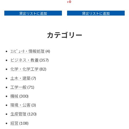
0
¥
貸出リストに追加
貸出リストに追加
カテゴリー
4
ｺﾝﾋﾟｭｰﾀ・情報処理
4
個
357
ビジネス・教養
357
の
個
商
82
化学・化学工学
82
の
品
個
商
7
土木・建築
7
の
品
個
商
71
工学一般
71
の
品
個
商
300
機械
300
の
品
個
商
3
環境・公害
3
の
品
個
商
120
生産管理
120
の
品
個
商
108
経営
108
の
品
個