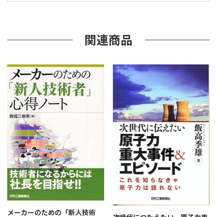
キ
ス
ト
第
関連商品
2
版
個
メーカーのための「新人技術