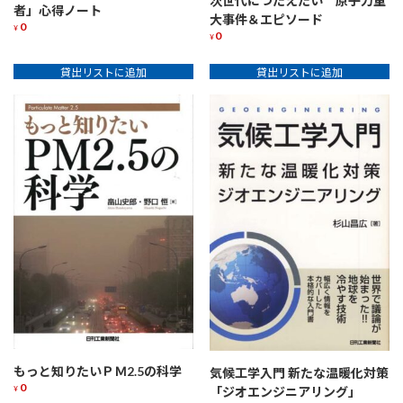
次世代につたえたい 原子力重
者」心得ノート
大事件＆エピソード
0
¥
0
¥
貸出リストに追加
貸出リストに追加
もっと知りたいＰＭ2.5の科学
気候工学入門 新たな温暖化対策
0
¥
「ジオエンジニアリング」