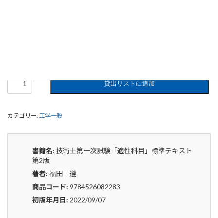
技術士第一次試験「適性科目」標準テ
キスト 第2版
0
¥
申込みから4〜5日後の発送となります。
技
貸出リストに追加
術
士
第
カテゴリー:
工学一般
一
次
試
験
書籍名:
技術士第一次試験「適性科目」標準テキスト
「適
第2版
性
著者:
福田 遵
科
目」
商品コード:
9784526082283
標
初版年月日:
2022/09/07
準
テ