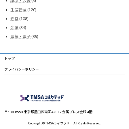
環境・公害
3
の
品
個
商
120
生産管理
120
の
品
個
商
108
経営
108
の
品
個
商
34
金属
34
の
品
個
商
85
電気・電子
85
の
品
個
商
の
品
商
品
トップ
プライバシーポリシー
〒130-8553 東京都墨田区両国4-30-7 金属プレス会館 4階
Copyright © TMSAライブラリー All Rights Reserved.