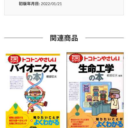
ト
初版年月日:
2022/01/21
コ
ト
ン
や
さ
し
関連商品
い
二
次
電
池
の
本
新
版
(B&T
ブ
ッ
ク
ス)
個