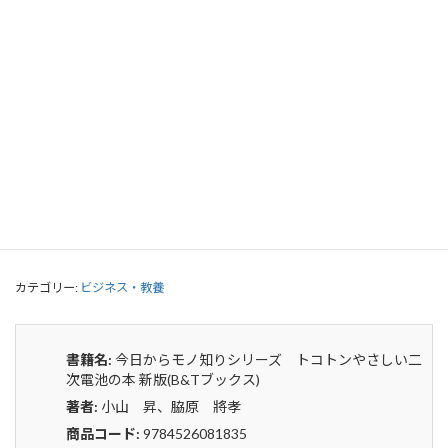
今日からモノ知りシリーズ トコトン
やさしい二次電池の本 新版(B&Tブッ
クス)
0
¥
申込みから4〜5日後の発送となります。
今
貸出リストに追加
日
か
ら
カテゴリー:
ビジネス・教養
モ
ノ
知
り
書籍名:
今日からモノ知りシリーズ トコトンやさしい二
シ
次電池の本 新版(B&Tブックス)
リ
著者:
小山 昇、脇原 將孝
ー
ズ
商品コード:
9784526081835