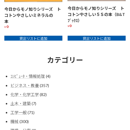
今日からモノ知りシリーズ ト
今日からモノ知りシリーズ ト
コトンやさしい５Ｓの本（B&T
コトンやさしいミネラルの
ﾌﾞｯｸｽ）
本
0
0
¥
¥
貸出リストに追加
貸出リストに追加
カテゴリー
4
ｺﾝﾋﾟｭｰﾀ・情報処理
4
個
357
ビジネス・教養
357
の
個
商
82
化学・化学工学
82
の
品
個
商
7
土木・建築
7
の
品
個
商
71
工学一般
71
の
品
個
商
300
機械
300
の
品
個
商
3