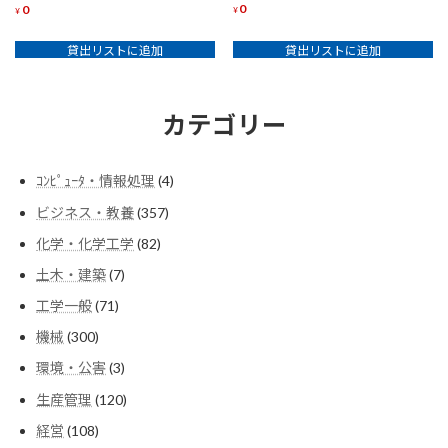
0
0
¥
¥
貸出リストに追加
貸出リストに追加
カテゴリー
4
ｺﾝﾋﾟｭｰﾀ・情報処理
4
個
357
ビジネス・教養
357
の
個
商
82
化学・化学工学
82
の
品
個
商
7
土木・建築
7
の
品
個
商
71
工学一般
71
の
品
個
商
300
機械
300
の
品
個
商
3
環境・公害
3
の
品
個
商
120
生産管理
120
の
品
個
商
108
経営
108
の
品
個