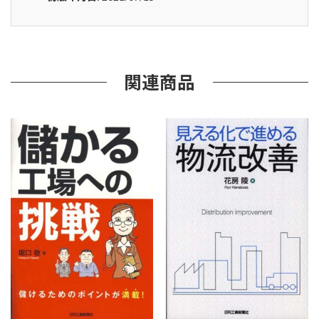
原
価
計
算｣
経
営
関連商品
改
善
の
た
め
の
工
業
簿
記
練
習
帳
個