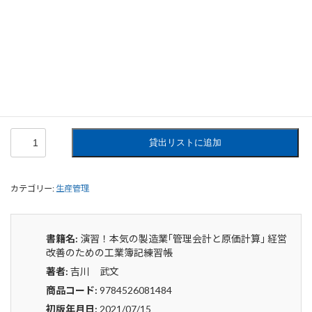
演習！本気の製造業｢管理会計と原価
計算｣ 経営改善のための工業簿記練習
帳
0
¥
申込みから4〜5日後の発送となります。
演
貸出リストに追加
習！
本
気
カテゴリー:
生産管理
の
製
造
業
書籍名:
演習！本気の製造業｢管理会計と原価計算｣ 経営
｢管
改善のための工業簿記練習帳
理
著者:
吉川 武文
会
計
商品コード:
9784526081484
と
初版年月日:
2021/07/15