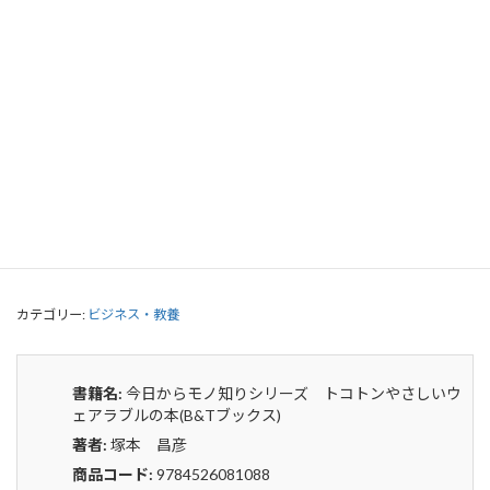
今日からモノ知りシリーズ トコトン
やさしいウェアラブルの本(B&Tブック
ス)
0
¥
申込みから4〜5日後の発送となります。
今
貸出リストに追加
日
か
ら
カテゴリー:
ビジネス・教養
モ
ノ
知
り
書籍名:
今日からモノ知りシリーズ トコトンやさしいウ
シ
ェアラブルの本(B&Tブックス)
リ
著者:
塚本 昌彦
ー
ズ
商品コード:
9784526081088