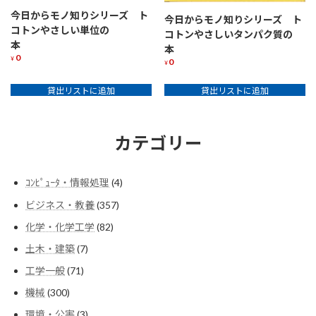
今日からモノ知りシリーズ ト
今日からモノ知りシリーズ ト
コトンやさしい単位の
コトンやさしいタンパク質の
本
本
0
¥
0
¥
貸出リストに追加
貸出リストに追加
カテゴリー
4
ｺﾝﾋﾟｭｰﾀ・情報処理
4
個
357
ビジネス・教養
357
の
個
商
82
化学・化学工学
82
の
品
個
商
7
土木・建築
7
の
品
個
商
71
工学一般
71
の
品
個
商
300
機械
300
の
品
個
商
3
環境・公害
3