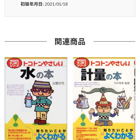
ト
初版年月日:
2021/01/18
コ
ト
ン
や
さ
し
関連商品
い
ウ
ェ
ア
ラ
ブ
ル
の
本
(B&T
ブ
ッ
ク
ス)
個