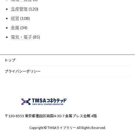
の
品
個
商
120
生産管理
120
の
品
個
商
108
経営
108
の
品
個
商
34
金属
34
の
品
個
商
85
電気・電子
85
の
品
個
商
の
品
商
品
トップ
プライバシーポリシー
〒130-8553 東京都墨田区両国4-30-7 金属プレス会館 4階
Copyright © TMSAライブラリー All Rights Reserved.