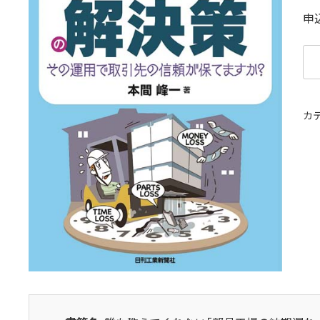
申
誰
も
教
え
カ
て
く
れ
な
い
｢部
品
工
場
の
納
期