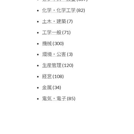
の
個
商
82
化学・化学工学
82
の
品
個
商
7
土木・建築
7
の
品
個
商
71
工学一般
71
の
品
個
商
300
機械
300
の
品
個
商
3
環境・公害
3
の
品
個
商
120
生産管理
120
の
品
個
商
108
経営
108
の
品
個
商
34
金属
34
の
品
個
商
85
電気・電子
85
の
品
個
商
の
品
商
品