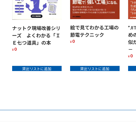
絵で見てわかる工場の
”J
ナットク現場改善シリ
節電テクニック
め
ーズ よくわかる「Ｉ
0
似
Ｅ七つ道具」の本
¥
0
－
¥
0
¥
貸出リストに追加
貸出リストに追加