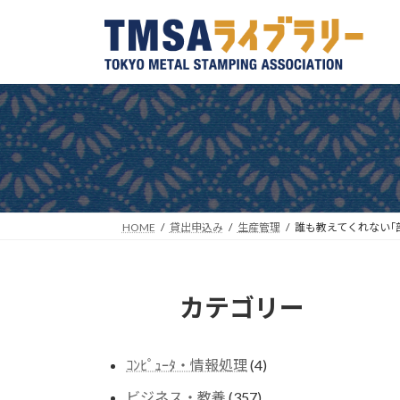
コ
ナ
ン
ビ
テ
ゲ
ン
ー
ツ
シ
へ
ョ
ス
ン
キ
に
ッ
移
プ
動
HOME
貸出申込み
生産管理
誰も教えてくれない｢
カテゴリー
4
ｺﾝﾋﾟｭｰﾀ・情報処理
4
個
357
ビジネス・教養
357