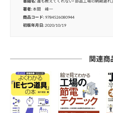
書籍名:
誰も教えてくれない｢部品工場の納期遅れ
遅
れ｣
著者:
本間 峰一
の
商品コード:
9784526080944
解
初版年月日:
2020/10/19
決
策
個
関連商