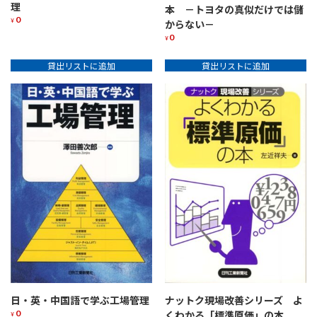
理
本 －トヨタの真似だけでは儲
0
¥
からない－
0
¥
貸出リストに追加
貸出リストに追加
日・英・中国語で学ぶ工場管理
ナットク現場改善シリーズ よ
0
くわかる「標準原価」の本
¥