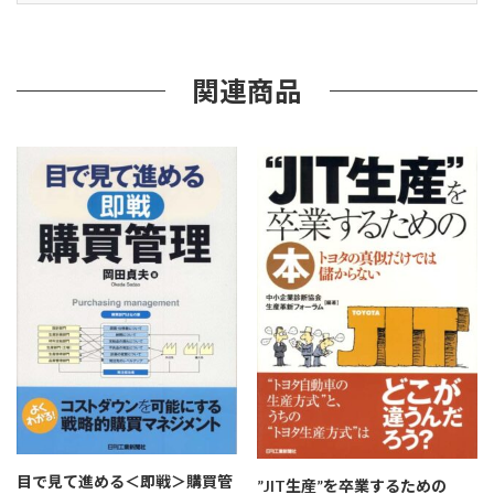
ス
ト
で
簡
関連商品
単
に
シ
ス
テ
ム
を
つ
く
る
個
目で見て進める＜即戦＞購買管
”JIT生産”を卒業するための