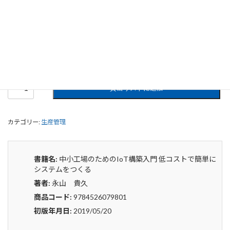
中小工場のためのIoT構築入門 低コス
トで簡単にシステムをつくる
0
¥
申込みから4〜5日後の発送となります。
中
貸出リストに追加
小
工
場
カテゴリー:
生産管理
の
た
め
の
書籍名:
中小工場のためのIoT構築入門 低コストで簡単に
IoT
システムをつくる
構
著者:
永山 貴久
築
入
商品コード:
9784526079801
門
初版年月日:
2019/05/20
低
コ