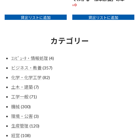
0
¥
貸出リストに追加
貸出リストに追加
カテゴリー
4
ｺﾝﾋﾟｭｰﾀ・情報処理
4
個
357
ビジネス・教養
357
の
個
商
82
化学・化学工学
82
の
品
個
商
7
土木・建築
7
の
品
個
商
71
工学一般
71
の
品
個
商
300
機械
300
の
品
個
商
3
環境・公害
3
の
品
個
商
120
生産管理
120
の
品
個
商
108
経営
108
の