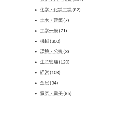
の
個
商
82
化学・化学工学
82
の
品
個
商
7
土木・建築
7
の
品
個
商
71
工学一般
71
の
品
個
商
300
機械
300
の
品
個
商
3
環境・公害
3
の
品
個
商
120
生産管理
120
の
品
個
商
108
経営
108
の
品
個
商
34
金属
34
の
品
個
商
85
電気・電子
85
の
品
個
商
の
品
商
品