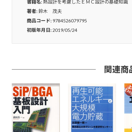
書籍名:
熱設計を考慮したＥＭＣ設計の基礎知識
知
識
著者:
鈴木 茂夫
個
商品コード:
9784526079795
初版年月日:
2019/05/24
関連商