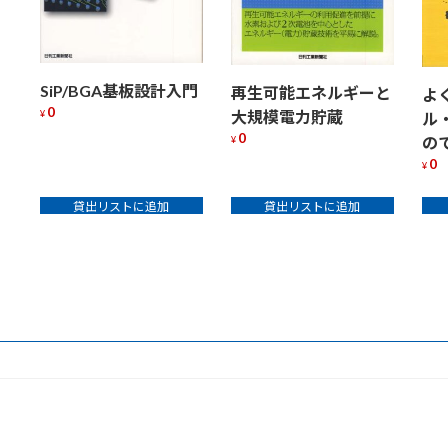
SiP/BGA基板設計入門
再生可能エネルギーと
よ
0
大規模電力貯蔵
¥
ル
0
の
¥
0
¥
貸出リストに追加
貸出リストに追加