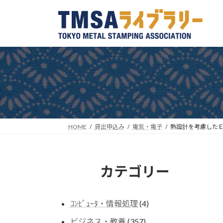
コ
ナ
ン
ビ
テ
ゲ
ン
ー
ツ
シ
へ
ョ
ス
ン
キ
に
ッ
移
プ
動
HOME
貸出申込み
電気・電子
熱設計を考慮した
カテゴリー
4
ｺﾝﾋﾟｭｰﾀ・情報処理
4
個
357
ビジネス・教養
357