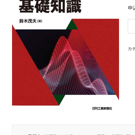
申
熱
設
計
を
カ
考
慮
し
た
Ｅ
Ｍ
Ｃ
設
計
の
基
礎