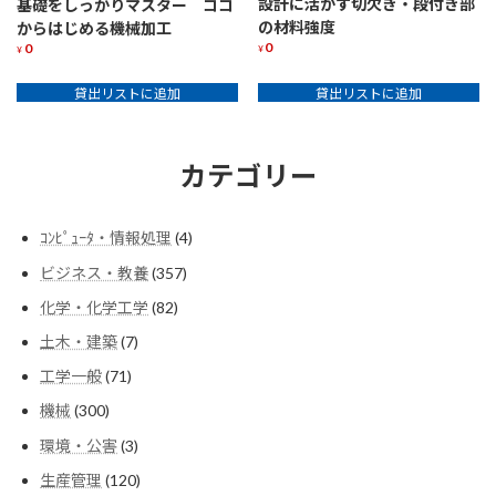
設計に活かす切欠き・段付き部
基礎をしっかりマスター ココ
の材料強度
からはじめる機械加工
0
0
¥
¥
貸出リストに追加
貸出リストに追加
カテゴリー
4
ｺﾝﾋﾟｭｰﾀ・情報処理
4
個
357
ビジネス・教養
357
の
個
商
82
化学・化学工学
82
の
品
個
商
7
土木・建築
7
の
品
個
商
71
工学一般
71
の
品
個
商
300
機械
300
の
品
個
商
3
環境・公害
3
の
品
個
商
120
生産管理
120
の
品