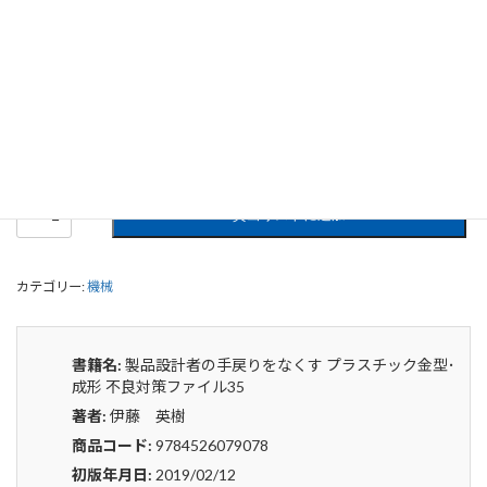
製品設計者の手戻りをなくす プラスチ
ック金型･成形 不良対策ファイル35
0
¥
申込みから4〜5日後の発送となります。
製
貸出リストに追加
品
設
計
カテゴリー:
機械
者
の
手
戻
書籍名:
製品設計者の手戻りをなくす プラスチック金型･
り
成形 不良対策ファイル35
を
著者:
伊藤 英樹
な
く
商品コード:
9784526079078
す
初版年月日:
2019/02/12
プ