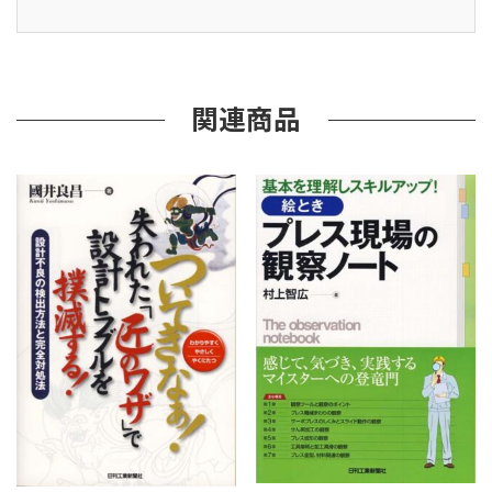
ラ
ス
チ
ッ
ク
関連商品
金
型･
成
形
不
良
対
策
フ
ァ
イ
ル
35
個