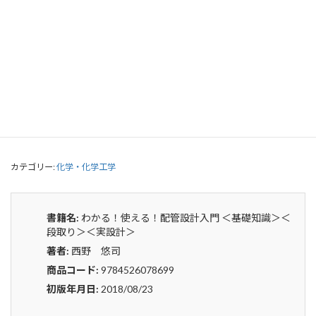
わかる！使える！配管設計入門 ＜基礎
知識＞＜段取り＞＜実設計＞
0
¥
申込みから4〜5日後の発送となります。
わ
貸出リストに追加
か
る！
使
カテゴリー:
化学・化学工学
え
る！
配
管
書籍名:
わかる！使える！配管設計入門 ＜基礎知識＞＜
設
段取り＞＜実設計＞
計
著者:
西野 悠司
入
門
商品コード:
9784526078699
＜
初版年月日:
2018/08/23
基
礎