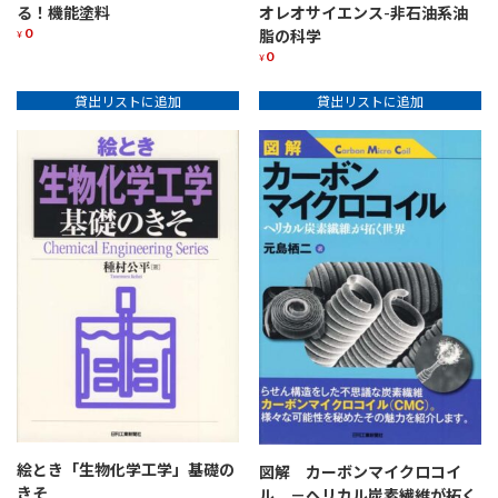
る！機能塗料
オレオサイエンス-非石油系油
0
脂の科学
¥
0
¥
貸出リストに追加
貸出リストに追加
絵とき「生物化学工学」基礎の
図解 カーボンマイクロコイ
きそ
ル －ヘリカル炭素繊維が拓く