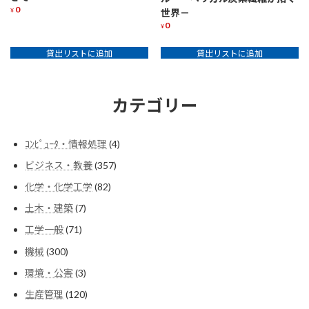
0
¥
世界－
0
¥
貸出リストに追加
貸出リストに追加
カテゴリー
4
ｺﾝﾋﾟｭｰﾀ・情報処理
4
個
357
ビジネス・教養
357
の
個
商
82
化学・化学工学
82
の
品
個
商
7
土木・建築
7
の
品
個
商
71
工学一般
71
の
品
個
商
300
機械
300
の
品
個
商
3
環境・公害
3
の
品
個
商
120
生産管理
120
の
品
個