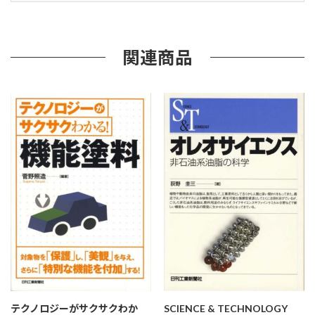
知
識
＞
＜
関連商品
段
取
り
＞
＜
実
設
計
＞
個
テクノロジーがサクサクわか
SCIENCE & TECHNOLOGY