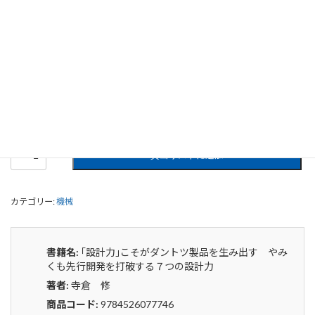
｢設計力｣こそがダントツ製品を生み出
す やみくも先行開発を打破する７つ
の設計力
0
¥
申込みから4〜5日後の発送となります。
｢設
貸出リストに追加
計
力｣
こ
カテゴリー:
機械
そ
が
ダ
ン
書籍名:
｢設計力｣こそがダントツ製品を生み出す やみ
ト
くも先行開発を打破する７つの設計力
ツ
著者:
寺倉 修
製
品
商品コード:
9784526077746