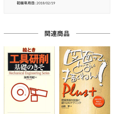
を
初版年月日:
2018/02/19
生
み
出
す
や
み
関連商品
く
も
先
行
開
発
を
打
破
す
る
７
つ
の
設
計