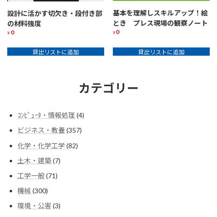
基本を理解しスキルアップ！絵
設計に活かす切欠き・段付き部
とき プレス現場の観察ノート
の材料強度
0
0
¥
¥
貸出リストに追加
貸出リストに追加
カテゴリー
4
ｺﾝﾋﾟｭｰﾀ・情報処理
4
個
357
ビジネス・教養
357
の
個
商
82
化学・化学工学
82
の
品
個
商
7
土木・建築
7
の
品
個
商
71
工学一般
71
の
品
個
商
300
機械
300
の
品
個
商
3
環境・公害
3
の
品
個