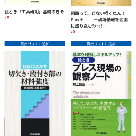
力
個
絵とき「工具研削」基礎のきそ
図面って、どない描くねん！
0
¥
Plus＋ －現場情報を図面
に盛り込むﾃｸﾆｯｸ－
0
¥
貸出リストに追加
貸出リストに追加