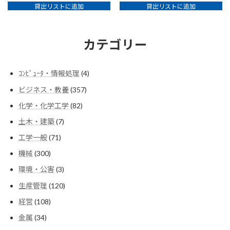
貸出リストに追加
貸出リストに追加
カテゴリー
4
ｺﾝﾋﾟｭｰﾀ・情報処理
4
個
357
ビジネス・教養
357
の
個
商
82
化学・化学工学
82
の
品
個
商
7
土木・建築
7
の
品
個
商
71
工学一般
71
の
品
個
商
300
機械
300
の
品
個
商
3
環境・公害
3
の
品
個
商
120
生産管理
120
の
品
個
商
108
経営
108
の
品
個
商
34
金属
34
の
品
個