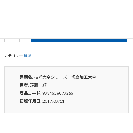
0
¥
申込みから4〜5日後の発送となります。
技
貸出リストに追加
術
大
全
カテゴリー:
機械
シ
リ
ー
ズ
書籍名:
技術大全シリーズ 板金加工大全
板
著者:
遠藤 順一
金
加
商品コード:
9784526077265
工
初版年月日:
2017/07/11
大
全
個