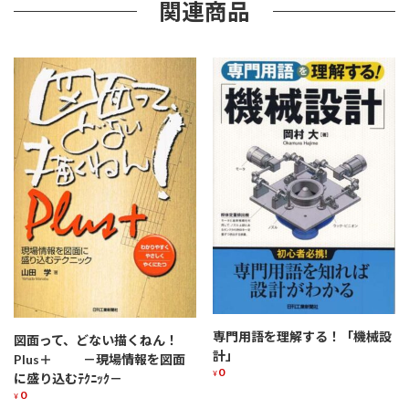
関連商品
専門用語を理解する！「機械設
図面って、どない描くねん！
計」
Plus＋ －現場情報を図面
0
¥
に盛り込むﾃｸﾆｯｸ－
0
¥