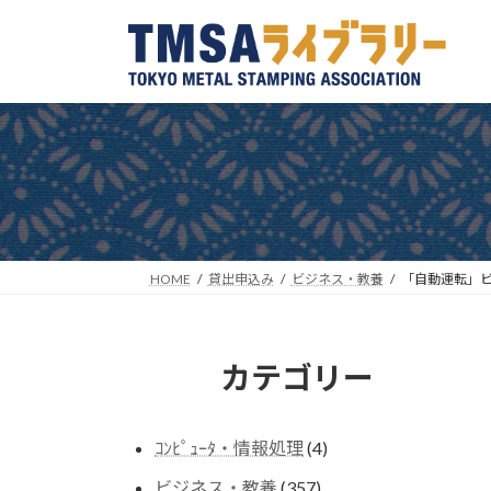
コ
ナ
ン
ビ
テ
ゲ
ン
ー
ツ
シ
へ
ョ
ス
ン
キ
に
ッ
移
プ
動
HOME
貸出申込み
ビジネス・教養
「自動運転」ビ
カテゴリー
4
ｺﾝﾋﾟｭｰﾀ・情報処理
4
個
357
ビジネス・教養
357