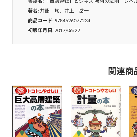
ベ
書籍名:
「自動運転」ビジネス 勝利の法則 レベル
ル
著者:
井熊 均、井上 岳一
３
商品コード:
9784526077234
を
め
初版年月日:
2017/06/22
ぐ
る
新
た
な
関連商
攻
防
(B
ブ
ッ
ク
ス)
個