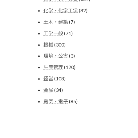
の
個
商
82
化学・化学工学
82
の
品
個
商
7
土木・建築
7
の
品
個
商
71
工学一般
71
の
品
個
商
300
機械
300
の
品
個
商
3
環境・公害
3
の
品
個
商
120
生産管理
120
の
品
個
商
108
経営
108
の
品
個
商
34
金属
34
の
品
個
商
85
電気・電子
85
の
品
個
商
の
品
商
品