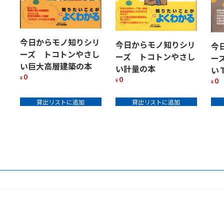
今日からモノ知りシリ
今日からモノ知りシリ
今
ーズ トコトンやさし
ーズ トコトンやさし
ー
い巨大高層建築の本
い計量の本
い
0
¥
0
0
¥
¥
貸出リストに追加
貸出リストに追加