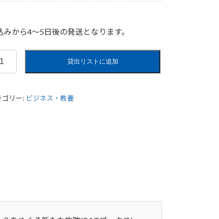
込みから4〜5日後の発送となります。
自
貸出リストに追加
」
テゴリー:
ビジネス・教養
則