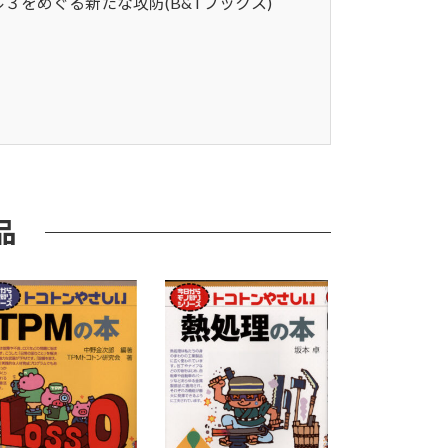
３をめぐる新たな攻防(B&Tブックス)
品
&T