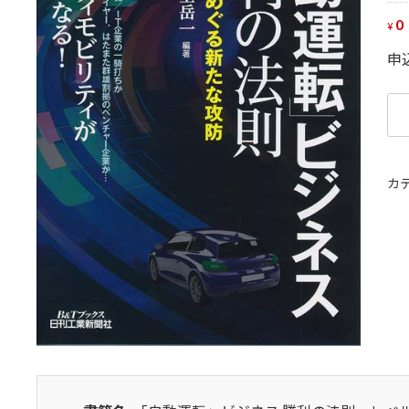
0
¥
申
「
動
運
転
カ
ビ
ジ
ネ
ス
勝
利
の
法
レ