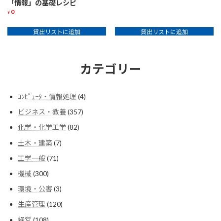
「情報」の基礎レシピ
0
¥
貸出リストに追加
貸出リストに追加
カテゴリー
4
ｺﾝﾋﾟｭｰﾀ・情報処理
4
個
357
ビジネス・教養
357
の
個
商
82
化学・化学工学
82
の
品
個
商
7
土木・建築
7
の
品
個
商
71
工学一般
71
の
品
個
商
300
機械
300
の
品
個
商
3
環境・公害
3
の
品
個
商
120
生産管理
120
の
品
個
商
108
経営
108