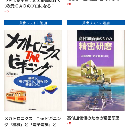
0
¥
3次元ＣＡＤのプロになる！
0
¥
貸出リストに追加
貸出リストに追加
高付加価値のための精密研磨
メカトロニクス The ビギニン
0
¥
グ「機械」と「電子電気」と