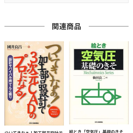
の
た
め
の
関連商品
公
式･
ポ
イ
ン
ト
集
個
絵とき「空気圧」基礎のきそ
ついてきなぁ！加工部品設計で