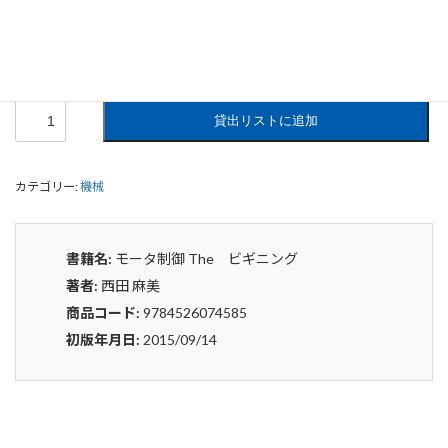
0
¥
申込みから4〜5日後の発送となります。
モ
貸出リストに追加
ー
タ
制
カテゴリー:
機械
御
The
ビ
ギ
書籍名:
モータ制御 The ビギニング
ニ
著者:
西田 麻美
ン
グ
商品コード:
9784526074585
個
初版年月日:
2015/09/14