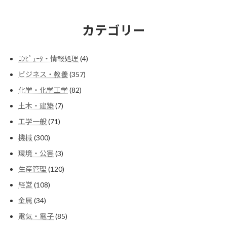
カテゴリー
4
ｺﾝﾋﾟｭｰﾀ・情報処理
4
個
357
ビジネス・教養
357
の
個
商
82
化学・化学工学
82
の
品
個
商
7
土木・建築
7
の
品
個
商
71
工学一般
71
の
品
個
商
300
機械
300
の
品
個
商
3
環境・公害
3
の
品
個
商
120
生産管理
120
の
品
個
商
108
経営
108
の
品
個
商
34
金属
34
の
品
個
商
85
電気・電子
85
の
品
個