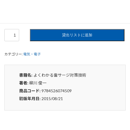
0
¥
申込みから4〜5日後の発送となります。
よ
貸出リストに追加
く
わ
か
カテゴリー:
電気・電子
る
雷
サ
ー
書籍名:
よくわかる雷サージ対策技術
ジ
著者:
柳川 俊一
対
策
商品コード:
9784526074509
技
初版年月日:
2015/08/21
術
個