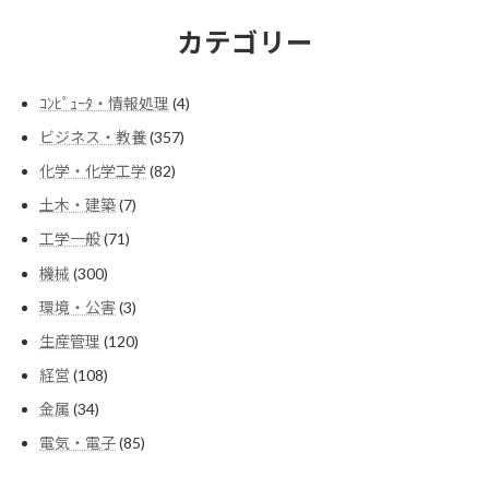
カテゴリー
4
ｺﾝﾋﾟｭｰﾀ・情報処理
4
個
357
ビジネス・教養
357
の
個
商
82
化学・化学工学
82
の
品
個
商
7
土木・建築
7
の
品
個
商
71
工学一般
71
の
品
個
商
300
機械
300
の
品
個
商
3
環境・公害
3
の
品
個
商
120
生産管理
120
の
品
個
商
108
経営
108
の
品
個
商
34
金属
34
の
品
個
商
85
電気・電子
85
の
品
個
商
の